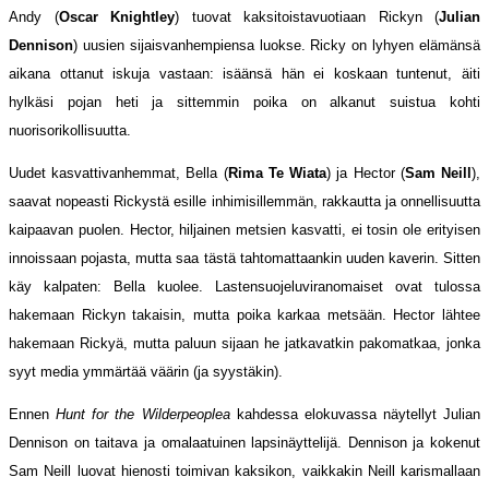
Andy (
Oscar Knightley
) tuovat kaksitoistavuotiaan Rickyn (
Julian
Dennison
) uusien sijaisvanhempiensa luokse. Ricky on lyhyen elämänsä
aikana ottanut iskuja vastaan: isäänsä hän ei koskaan tuntenut, äiti
hylkäsi pojan heti ja sittemmin poika on alkanut suistua kohti
nuorisorikollisuutta.
Uudet kasvattivanhemmat, Bella (
Rima Te Wiata
) ja Hector (
Sam Neill
),
saavat nopeasti Rickystä esille inhimisillemmän, rakkautta ja onnellisuutta
kaipaavan puolen. Hector, hiljainen metsien kasvatti, ei tosin ole erityisen
innoissaan pojasta, mutta saa tästä tahtomattaankin uuden kaverin. Sitten
käy kalpaten: Bella kuolee. Lastensuojeluviranomaiset ovat tulossa
hakemaan Rickyn takaisin, mutta poika karkaa metsään. Hector lähtee
hakemaan Rickyä, mutta paluun sijaan he jatkavatkin pakomatkaa, jonka
syyt media ymmärtää väärin (ja syystäkin).
Ennen
Hunt for the Wilderpeoplea
kahdessa elokuvassa näytellyt Julian
Dennison on taitava ja omalaatuinen lapsinäyttelijä. Dennison ja kokenut
Sam Neill luovat hienosti toimivan kaksikon, vaikkakin Neill karismallaan