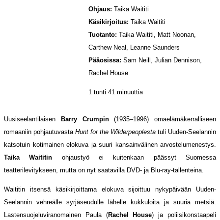
Ohjaus:
Taika Waititi
Käsikirjoitus:
Taika Waititi
Tuotanto:
Taika Waititi, Matt Noonan,
Carthew Neal, Leanne Saunders
Pääosissa:
Sam Neill, Julian Dennison,
Rachel House
1 tunti 41 minuuttia
Uusiseelantilaisen
Barry Crumpin
(1935–1996) omaelämäkerralliseen
romaaniin pohjautuvasta
Hunt for the Wilderpeoplesta
tuli Uuden-Seelannin
katsotuin kotimainen elokuva ja suuri kansainvälinen arvostelumenestys.
Taika Waititin
ohjaustyö ei kuitenkaan päässyt Suomessa
teatterilevitykseen, mutta on nyt saatavilla DVD- ja Blu-ray-tallenteina.
Waititin itsensä käsikirjoittama elokuva sijoittuu nykypäivään Uuden-
Seelannin vehreälle syrjäseudulle lähelle kukkuloita ja suuria metsiä.
Lastensuojeluviranomainen Paula (
Rachel House
) ja poliisikonstaapeli