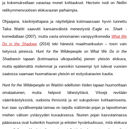
ja kokemuksellaan varastaa monet kohtaukset. Hectorin rooli on Neillin
nelikymmenvuotisen elokuvauran parhaimpia.
Ohjaajana, käsikirjoittajana ja näyttelijänä kotimaassaan hyvin tunnettu
Taika Waititi saavutti kansainvälistä menestystä
Eagle vs. Shark
-
komediallaan (2007), mutta vasta erinomainen vampyyrikomedia
What We
Do in the Shadows
(2014) teki hänestä maailmankuulun – tosin vain
tietyissä piireissä.
Hunt for the Wilderpeople
on
What We Do in the
Shadowsin
tapaan (kotimaansa ulkopuolella) pienen yleisön elokuva,
mutta epäilemättä molemmat ja varsinkin tuoreempi työ tulevat vuosien
saatossa saamaan huomattavan yleisön eri esityskanavien kautta.
Hunt for the Wilderpeople
on Waititin edellisten töiden tapaan huumoriltaan
omalaatuinen, mutta helposti lähestyttävä. Vitsejä revitään
väärinkäsityksistä, oudoista ihmisistä ja eri sukupolvien kohtaamisesta,
kun taas syvällisempää tarinaa on tarjolla isättömän pojan ja lapsettoman
miehen välisen ystävyyden kuvauksessa. Nuoren pojan kasvutarinassa
pääosassa ovat kuitenkin huumori ja eritoten hyväntuulisuus, mitä elokuva