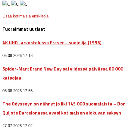
Lisää kotimaisia ensi-iltoja
Tuoreimmat uutiset
4K UHD -arvostelussa Eraser – suojelija (1996)
05.08.2026 17.18
Spider-Man: Brand New Day sai viidessä päivässä 80 000
katsojaa
03.08.2026 17.55
The Odysseyn on nähnyt jo liki 145 000 suomalaista – Don
Quijote Barcelonassa avasi kotimaisen elokuvan syksyn
27.07.2026 17.02