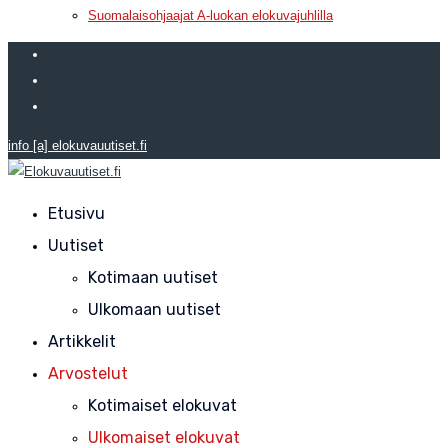
Suomalaisohjaajat A-luokan elokuvajuhlilla
info [a] elokuvauutiset.fi
Etusivu
Uutiset
Kotimaan uutiset
Ulkomaan uutiset
Artikkelit
Arvostelut
Kotimaiset elokuvat
Ulkomaiset elokuvat