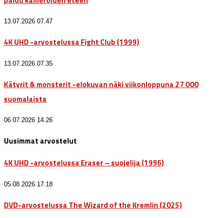
paluu kameroiden eteen
13.07.2026 07.47
4K UHD -arvostelussa Fight Club (1999)
13.07.2026 07.35
Kätyrit & monsterit -elokuvan näki viikonloppuna 27 000
suomalaista
06.07.2026 14.26
Uusimmat arvostelut
4K UHD -arvostelussa Eraser – suojelija (1996)
05.08.2026 17.18
DVD-arvostelussa The Wizard of the Kremlin (2025)