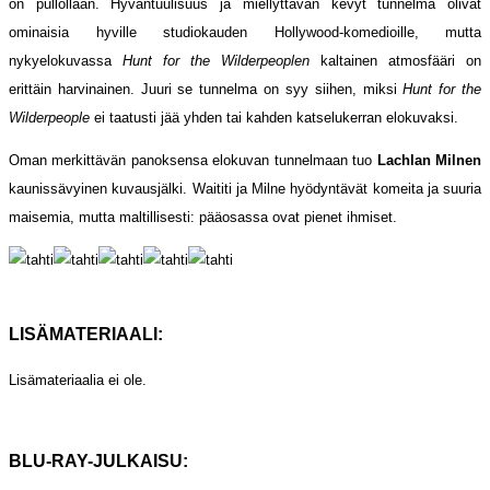
on pullollaan. Hyväntuulisuus ja miellyttävän kevyt tunnelma olivat
ominaisia hyville studiokauden Hollywood-komedioille, mutta
nykyelokuvassa
Hunt for the Wilderpeoplen
kaltainen atmosfääri on
erittäin harvinainen. Juuri se tunnelma on syy siihen, miksi
Hunt for the
Wilderpeople
ei taatusti jää yhden tai kahden katselukerran elokuvaksi.
Oman merkittävän panoksensa elokuvan tunnelmaan tuo
Lachlan Milnen
kaunissävyinen kuvausjälki. Waititi ja Milne hyödyntävät komeita ja suuria
maisemia, mutta maltillisesti: pääosassa ovat pienet ihmiset.
LISÄMATERIAALI:
Lisämateriaalia ei ole.
BLU-RAY-JULKAISU: