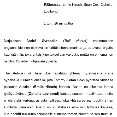
Pääosissa:
Emile Hirsch, Brian Cox, Ophelia
Lovibond
1 tunti 26 minuuttia
Norjalaisen
André Øvredalin
(
Troll Hunter
) ensimmäinen
englanninkielinen elokuva on erittäin tunnelmarikas ja taitavasti ohjattu
kauhujännäri, joka ei käsikirjoituksellaan vakuuta, mutta on erinomainen
osoitus Øvredalin ohjaajankyvyistä.
The Autopsy of Jane Doe
tapahtuu yhtenä myrskyisenä iltana
syrjäisellä ruumishuoneella, jota Tommy (
Brian Cox
) pyörittää yhdessä
poikansa Austinin (
Emile Hirsch
) kanssa. Austin on aikeissa lähteä
tyttöystävänsä (
Ophelia Lovibond
) kanssa suureen maailmaan, mutta
ei ole vielä kertonut asiasta isälleen, joka yhä suree pari vuotta sitten
kuollutta vaimoaan. Austin on jo lähdössä elokuviin tyttönsä kanssa,
kun sheriffi tuo ruumishuoneelle tuntemattoman nuoren naisen ruumiin.