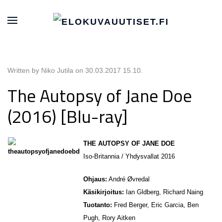
Written by Niko Jutila on
30.03.2017 15.10
.
The Autopsy of Jane Doe
(2016) [Blu-ray]
THE AUTOPSY OF JANE DOE
Iso-Britannia / Yhdysvallat 2016
Ohjaus:
André Øvredal
Käsikirjoitus:
Ian Gldberg, Richard Naing
Tuotanto:
Fred Berger, Eric Garcia, Ben
Pugh, Rory Aitken