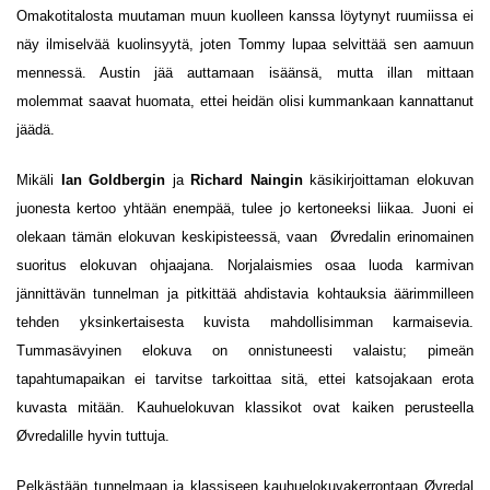
Omakotitalosta muutaman muun kuolleen kanssa löytynyt ruumiissa ei
näy ilmiselvää kuolinsyytä, joten Tommy lupaa selvittää sen aamuun
mennessä. Austin jää auttamaan isäänsä, mutta illan mittaan
molemmat saavat huomata, ettei heidän olisi kummankaan kannattanut
jäädä.
Mikäli
Ian Goldbergin
ja
Richard Naingin
käsikirjoittaman elokuvan
juonesta kertoo yhtään enempää, tulee jo kertoneeksi liikaa. Juoni ei
olekaan tämän elokuvan keskipisteessä, vaan Øvredalin erinomainen
suoritus elokuvan ohjaajana. Norjalaismies osaa luoda karmivan
jännittävän tunnelman ja pitkittää ahdistavia kohtauksia äärimmilleen
tehden yksinkertaisesta kuvista mahdollisimman karmaisevia.
Tummasävyinen elokuva on onnistuneesti valaistu; pimeän
tapahtumapaikan ei tarvitse tarkoittaa sitä, ettei katsojakaan erota
kuvasta mitään. Kauhuelokuvan klassikot ovat kaiken perusteella
Øvredalille hyvin tuttuja.
Pelkästään tunnelmaan ja klassiseen kauhuelokuvakerrontaan Øvredal