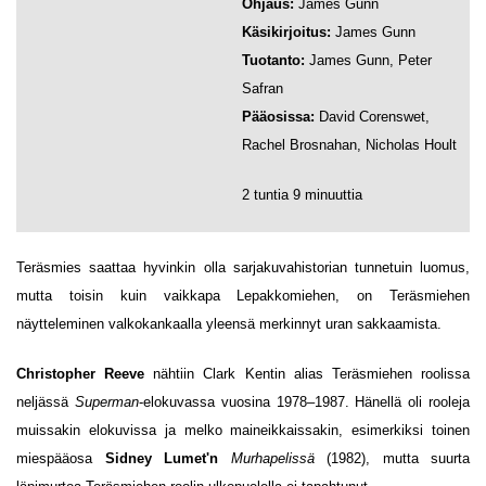
Ohjaus:
James Gunn
Käsikirjoitus:
James Gunn
Tuotanto:
James Gunn, Peter
Safran
Pääosissa:
David Corenswet,
Rachel Brosnahan, Nicholas Hoult
2 tuntia 9 minuuttia
Teräsmies saattaa hyvinkin olla sarjakuvahistorian tunnetuin luomus,
mutta toisin kuin vaikkapa Lepakkomiehen, on Teräsmiehen
näytteleminen valkokankaalla yleensä merkinnyt uran sakkaamista.
Christopher Reeve
nähtiin Clark Kentin alias Teräsmiehen roolissa
neljässä
Superman
-elokuvassa vuosina 1978–1987. Hänellä oli rooleja
muissakin elokuvissa ja melko maineikkaissakin, esimerkiksi toinen
miespääosa
Sidney Lumet'n
Murhapelissä
(1982), mutta suurta