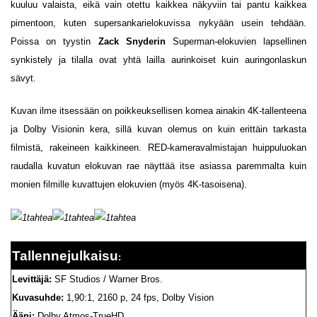
kuuluu valaista, eikä vain otettu kaikkea näkyviin tai pantu kaikkea
pimentoon, kuten supersankarielokuvissa nykyään usein tehdään.
Poissa on tyystin
Zack Snyderin
Superman-elokuvien lapsellinen
synkistely ja tilalla ovat yhtä lailla aurinkoiset kuin auringonlaskun
sävyt.
Kuvan ilme itsessään on poikkeuksellisen komea ainakin 4K-tallenteena
ja Dolby Visionin kera, sillä kuvan olemus on kuin erittäin tarkasta
filmistä, rakeineen kaikkineen. RED-kameravalmistajan huippuluokan
raudalla kuvatun elokuvan rae näyttää itse asiassa paremmalta kuin
monien filmille kuvattujen elokuvien (myös 4K-tasoisena).
Tallennejulkaisu
:
Levittäjä:
SF Studios / Warner Bros.
Kuvasuhde:
1,90:1, 2160 p, 24 fps, Dolby Vision
Ääni:
Dolby Atmos-TrueHD