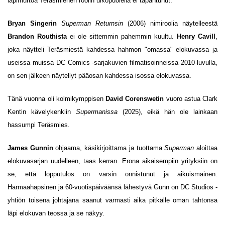
läpimurtoa Teräsmiehen roolin ulkopuolella ei tapahtunut.
Bryan Singerin
Superman Returnsin
(2006) nimiroolia näytelleestä
Brandon Routhista
ei ole sittemmin pahemmin kuultu.
Henry Cavill
,
joka näytteli Teräsmiestä kahdessa hahmon "omassa" elokuvassa ja
useissa muissa DC Comics -sarjakuvien filmatisoinneissa 2010-luvulla,
on sen jälkeen näytellyt pääosan kahdessa isossa elokuvassa.
Tänä vuonna oli kolmikymppisen
David Corenswetin
vuoro astua Clark
Kentin kävelykenkiin
Supermanissa
(2025), eikä hän ole lainkaan
hassumpi Teräsmies.
James Gunnin
ohjaama, käsikirjoittama ja tuottama
Superman
aloittaa
elokuvasarjan uudelleen, taas kerran. Erona aikaisempiin yrityksiin on
se, että lopputulos on varsin onnistunut ja aikuismainen.
Harmaahapsinen ja 60-vuotispäiväänsä lähestyvä Gunn on DC Studios -
yhtiön toisena johtajana saanut varmasti aika pitkälle oman tahtonsa
läpi elokuvan teossa ja se näkyy.