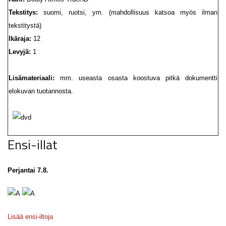
Tekstitys:
suomi, ruotsi, ym. (mahdollisuus katsoa myös ilman
tekstitystä)
Ikäraja:
12
Levyjä:
1
Lisämateriaali:
mm. useasta osasta koostuva pitkä dokumentti
elokuvan tuotannosta.
Ensi-illat
Perjantai 7.8.
Lisää ensi-iltoja