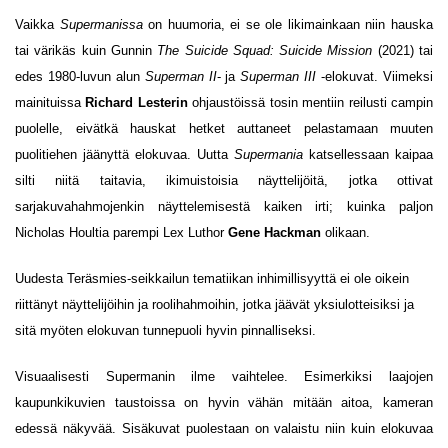
Vaikka
Supermanissa
on huumoria, ei se ole likimainkaan niin hauska
tai värikäs kuin Gunnin
The Suicide Squad: Suicide Mission
(2021) tai
edes 1980-luvun alun
Superman II
- ja
Superman III
-elokuvat. Viimeksi
mainituissa
Richard Lesterin
ohjaustöissä tosin mentiin reilusti campin
puolelle, eivätkä hauskat hetket auttaneet pelastamaan muuten
puolitiehen jäänyttä elokuvaa. Uutta
Supermania
katsellessaan kaipaa
silti niitä taitavia, ikimuistoisia näyttelijöitä, jotka ottivat
sarjakuvahahmojenkin näyttelemisestä kaiken irti; kuinka paljon
Nicholas Houltia parempi Lex Luthor
Gene Hackman
olikaan.
Uudesta Teräsmies-seikkailun tematiikan inhimillisyyttä ei ole oikein
riittänyt näyttelijöihin ja roolihahmoihin, jotka jäävät yksiulotteisiksi ja
sitä myöten elokuvan tunnepuoli hyvin pinnalliseksi.
Visuaalisesti Supermanin ilme vaihtelee. Esimerkiksi laajojen
kaupunkikuvien taustoissa on hyvin vähän mitään aitoa, kameran
edessä näkyvää. Sisäkuvat puolestaan on valaistu niin kuin elokuvaa