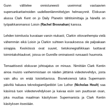
Gunn välttelee onnistuneesti useimmat vastaavien
supersankaritarinoiden uudelleenlämmittelyjen helmasynnit. Elokuvan
alussa Clark Kent on jo Daily Planetin tähtitoimittaja ja hänellä on
työpaikkaromanssi Loisin (
Rachel Brosnahan
) kanssa.
Lehden toimitusta kuvataan varsin niukasti, Clarkin ottovanhempia vielä
vähemmän eikä Loisin ja Clarkin suhteen kuvauksessa ole paljoakaan
siirappia. Keskiössä ovat suuret, tietokonegrafiikkaan luottavat
toimintakohtaukset, joissa on Gunnille ominaisesti runsaasti huumoria.
Temaattisesti elokuvan johtoajatus on minuus. Nimittäin Clark Kentin
ainoa muisto vanhemmistaan on näiden jättämä videotervehdys, josta
vain alku on enää toistettavissa. Bisneksiensä takia Supermanin
päiviltä haluava teknologiamiljardööri Lex Luthor (
Nicholas Hoult
) saa
käsiinsä tuon videotervehdyksen ja kaivaa esiin sen puuttuvan osan,
joka muuttaa maailman käsityksen Supermanista ja Clark Kentin
käsityksen itsestään.