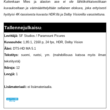
Kuitenkaan
Mies ja alaston ase
ei ole lähtökohtaisestikaan
kuvaukseltaan ja värimäärittelyltään sellainen elokuva, joka erityisesti
hyötyisi 4K-tasoisesta kuvasta HDR:llä ja Dolby Visionilla varustettuna.
Tallennejulkaisu
:
Levittäjä:
SF Studios / Paramount Picures
Kuvasuhde:
1,85:1, 2160 p, 24 fps, HDR, Dolby Vision
Ääni:
DTS-HD MA 5.1
Tekstitys:
suomi, ruotsi, ym. (mahdollisuus katsoa myös ilman
tekstitystä)
Ikäraja:
12
Levyjä:
1
Lisämateriaali:
ei lisämateriaalia.