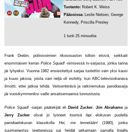
Tuotanto:
Robert K. Weiss
Pääosissa:
Leslie Nielsen, George
Kennedy, Priscilla Presley
1 tunti 25 minuuttia
Frank Drebin, poliisivoimien rikososaston tolloin etsivä, seikkaili
ensimmäisen kerran
Police Squad!
-nimisessä tv-sarjassa, jonka tarina
jäi lyhyeksi. Vuonna 1982 ensiesitettyä sarjaa tuotettiin vain yksi kausi
ja kuusi jaksoa, joista vain neljä oli esitetty, kun ABC-televisiokanava
ilmoitti, ettei jatkoa tehdä. Veitsenterävä ja ratkiriemukas parodiasarja
jäi vuosikymmeniksi vaille ansaitsemaansa tunnustusta.
Police Squad!
-sarjan päätekijät eli
David Zucker
,
Jim Abrahams
ja
Jerry Zucker
olivat jo lyöneet itsensä läpi elokuvan puolella
parodiaelokuvan klassikolla
Hei, me lennetään!
(1980), jonka
suurmenestys teattereissa sai heidät jatkamaan samalla linjalla