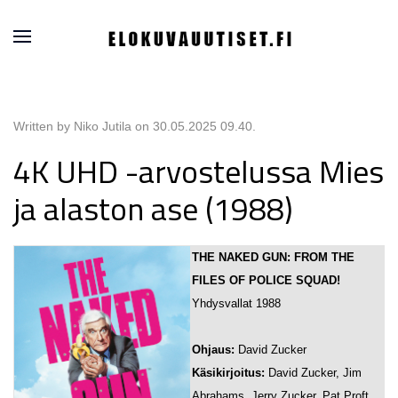
Written by Niko Jutila on
30.05.2025 09.40
.
4K UHD -arvostelussa Mies
ja alaston ase (1988)
THE NAKED GUN: FROM THE
FILES OF POLICE SQUAD!
Yhdysvallat 1988
Ohjaus:
David Zucker
Käsikirjoitus:
David Zucker, Jim
Abrahams, Jerry Zucker, Pat Proft