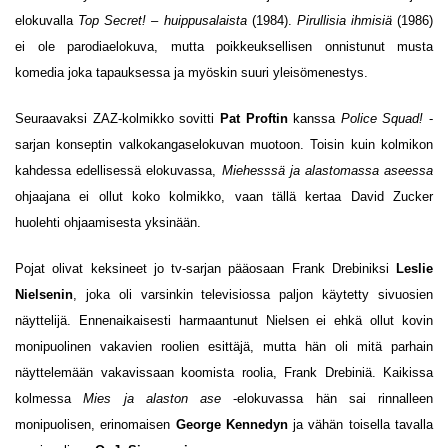
elokuvalla
Top Secret! – huippusalaista
(1984).
Pirullisia ihmisiä
(1986)
ei ole parodiaelokuva, mutta poikkeuksellisen onnistunut musta
komedia joka tapauksessa ja myöskin suuri yleisömenestys.
Seuraavaksi ZAZ-kolmikko sovitti
Pat Proftin
kanssa
Police Squad!
-
sarjan konseptin valkokangaselokuvan muotoon. Toisin kuin kolmikon
kahdessa edellisessä elokuvassa,
Miehesssä ja alastomassa aseessa
ohjaajana ei ollut koko kolmikko, vaan tällä kertaa David Zucker
huolehti ohjaamisesta yksinään.
Pojat olivat keksineet jo tv-sarjan pääosaan Frank Drebiniksi
Leslie
Nielsenin
, joka oli varsinkin televisiossa paljon käytetty sivuosien
näyttelijä. Ennenaikaisesti harmaantunut Nielsen ei ehkä ollut kovin
monipuolinen vakavien roolien esittäjä, mutta hän oli mitä parhain
näyttelemään vakavissaan koomista roolia, Frank Drebiniä. Kaikissa
kolmessa
Mies ja alaston ase
-elokuvassa hän sai rinnalleen
monipuolisen, erinomaisen
George Kennedyn
ja vähän toisella tavalla