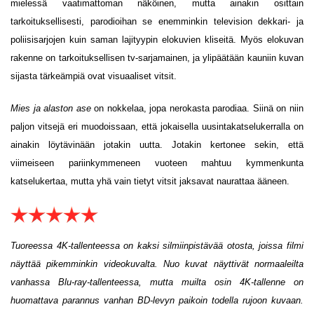
mielessä vaatimattoman näköinen, mutta ainakin osittain
tarkoituksellisesti, parodioihan se enemminkin television dekkari- ja
poliisisarjojen kuin saman lajityypin elokuvien kliseitä. Myös elokuvan
rakenne on tarkoituksellisen tv-sarjamainen, ja ylipäätään kauniin kuvan
sijasta tärkeämpiä ovat visuaaliset vitsit.
Mies ja alaston ase
on nokkelaa, jopa nerokasta parodiaa. Siinä on niin
paljon vitsejä eri muodoissaan, että jokaisella uusintakatselukerralla on
ainakin löytävinään jotakin uutta. Jotakin kertonee sekin, että
viimeiseen pariinkymmeneen vuoteen mahtuu kymmenkunta
katselukertaa, mutta yhä vain tietyt vitsit jaksavat naurattaa ääneen.
Tuoreessa 4K-tallenteessa on kaksi silmiinpistävää otosta, joissa filmi
näyttää pikemminkin videokuvalta. Nuo kuvat näyttivät normaaleilta
vanhassa Blu-ray-tallenteessa, mutta muilta osin 4K-tallenne on
huomattava parannus vanhan BD-levyn paikoin todella rujoon kuvaan.