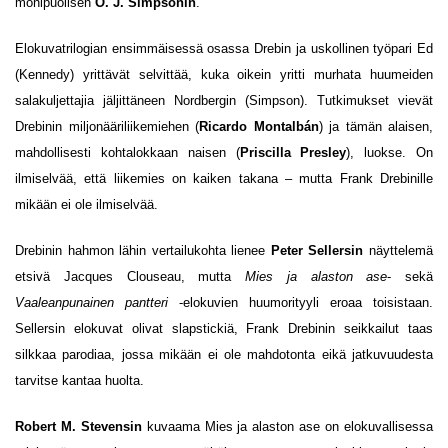
monipuolisen
O. J. Simpsonin
.
Elokuvatrilogian ensimmäisessä osassa Drebin ja uskollinen työpari Ed
(Kennedy) yrittävät selvittää, kuka oikein yritti murhata huumeiden
salakuljettajia jäljittäneen Nordbergin (Simpson). Tutkimukset vievät
Drebinin miljonääriliikemiehen (
Ricardo Montalbán
) ja tämän alaisen,
mahdollisesti kohtalokkaan naisen (
Priscilla Presley
), luokse. On
ilmiselvää, että liikemies on kaiken takana – mutta Frank Drebinille
mikään ei ole ilmiselvää.
Drebinin hahmon lähin vertailukohta lienee
Peter Sellersin
näyttelemä
etsivä Jacques Clouseau, mutta
Mies ja alaston ase
- sekä
Vaaleanpunainen pantteri
-elokuvien huumorityyli eroaa toisistaan.
Sellersin elokuvat olivat slapstickiä, Frank Drebinin seikkailut taas
silkkaa parodiaa, jossa mikään ei ole mahdotonta eikä jatkuvuudesta
tarvitse kantaa huolta.
Robert M. Stevensin
kuvaama Mies ja alaston ase on elokuvallisessa