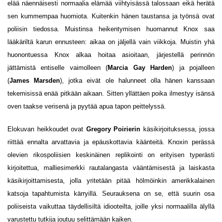
elää näennäisesti normaalia elämää viihtyisässä talossaan eikä herätä
sen kummempaa huomiota. Kuitenkin hänen taustansa ja työnsä ovat
poliisin tiedossa. Muistinsa heikentymisen huomannut Knox saa
lääkäriltä karun ennusteen: aikaa on jäljellä vain viikkoja. Muistin yhä
huonontuessa Knox alkaa hoitaa asioitaan, järjestellä perinnön
jättämistä entiselle vaimolleen (
Marcia Gay Harden
) ja pojalleen
(
James Marsden
), jotka eivät ole halunneet olla hänen kanssaan
tekemisissä enää pitkään aikaan. Sitten yllättäen poika ilmestyy isänsä
oven taakse verisenä ja pyytää apua tapon peittelyssä.
Elokuvan heikkoudet ovat
Gregory Poirierin
käsikirjoituksessa, jossa
riittää ennalta arvattavia ja epäuskottavia käänteitä. Knoxin perässä
olevien rikospoliisien keskinäinen replikointi on erityisen typerästi
kirjoitettua, malliesimerkki rautalangasta vääntämisestä ja laiskasta
käsikirjoittamisesta, jolla yritetään pitää hölmöinkin amerikkalainen
katsoja tapahtumista kärryillä. Seurauksena on se, että suurin osa
poliiseista vaikuttaa täydellisiltä idiooteilta, joille yksi normaalilla älyllä
varustettu tutkija joutuu selittämään kaiken.