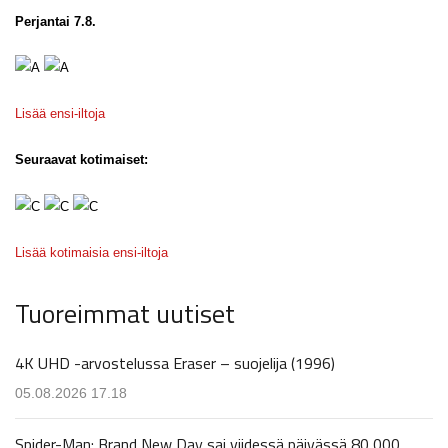
Perjantai 7.8.
Lisää ensi-iltoja
Seuraavat kotimaiset:
Lisää kotimaisia ensi-iltoja
Tuoreimmat uutiset
4K UHD -arvostelussa Eraser – suojelija (1996)
05.08.2026 17.18
Spider-Man: Brand New Day sai viidessä päivässä 80 000