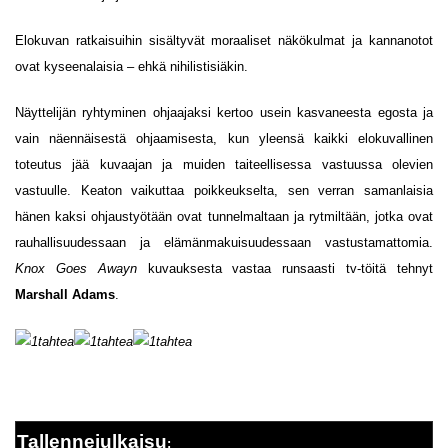
Elokuvan ratkaisuihin sisältyvät moraaliset näkökulmat ja kannanotot
ovat kyseenalaisia – ehkä nihilistisiäkin.
Näyttelijän ryhtyminen ohjaajaksi kertoo usein kasvaneesta egosta ja
vain näennäisestä ohjaamisesta, kun yleensä kaikki elokuvallinen
toteutus jää kuvaajan ja muiden taiteellisessa vastuussa olevien
vastuulle. Keaton vaikuttaa poikkeukselta, sen verran samanlaisia
hänen kaksi ohjaustyötään ovat tunnelmaltaan ja rytmiltään, jotka ovat
rauhallisuudessaan ja elämänmakuisuudessaan vastustamattomia.
Knox Goes Awayn
kuvauksesta vastaa runsaasti tv-töitä tehnyt
Marshall Adams
.
Tallennejulkaisu
: