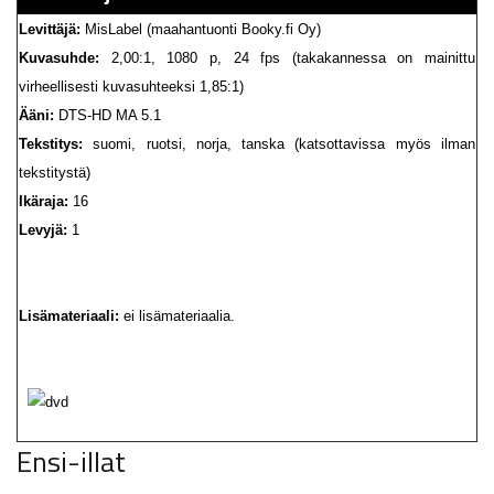
Levittäjä:
MisLabel (maahantuonti Booky.fi Oy)
Kuvasuhde:
2,00:1, 1080 p, 24 fps (takakannessa on mainittu
virheellisesti kuvasuhteeksi 1,85:1)
Ääni:
DTS-HD MA 5.1
Tekstitys:
suomi, ruotsi, norja, tanska (katsottavissa myös ilman
tekstitystä)
Ikäraja:
16
Levyjä:
1
Lisämateriaali:
ei lisämateriaalia.
Ensi-illat