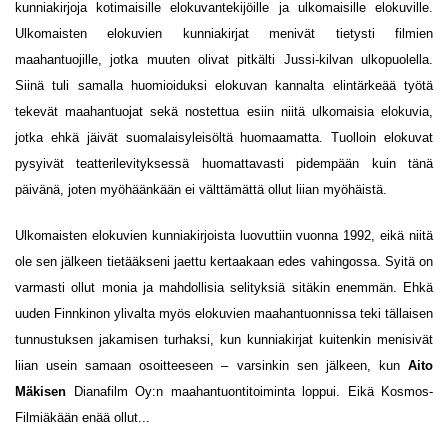
kunniakirjoja kotimaisille elokuvantekijöille ja ulkomaisille elokuville.
Ulkomaisten elokuvien kunniakirjat menivät tietysti filmien
maahantuojille, jotka muuten olivat pitkälti Jussi-kilvan ulkopuolella.
Siinä tuli samalla huomioiduksi elokuvan kannalta elintärkeää työtä
tekevät maahantuojat sekä nostettua esiin niitä ulkomaisia elokuvia,
jotka ehkä jäivät suomalaisyleisöltä huomaamatta. Tuolloin elokuvat
pysyivät teatterilevityksessä huomattavasti pidempään kuin tänä
päivänä, joten myöhäänkään ei välttämättä ollut liian myöhäistä.
Ulkomaisten elokuvien kunniakirjoista luovuttiin vuonna 1992, eikä niitä
ole sen jälkeen tietääkseni jaettu kertaakaan edes vahingossa. Syitä on
varmasti ollut monia ja mahdollisia selityksiä sitäkin enemmän. Ehkä
uuden Finnkinon ylivalta myös elokuvien maahantuonnissa teki tällaisen
tunnustuksen jakamisen turhaksi, kun kunniakirjat kuitenkin menisivät
liian usein samaan osoitteeseen – varsinkin sen jälkeen, kun
Aito
Mäkisen
Dianafilm Oy:n maahantuontitoiminta loppui. Eikä Kosmos-
Filmiäkään enää ollut...