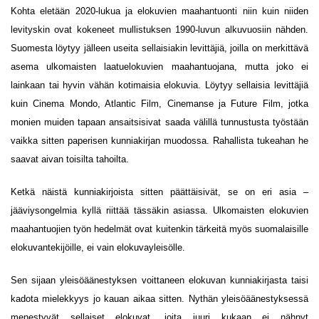
Kohta eletään 2020-lukua ja elokuvien maahantuonti niin kuin niiden
levityskin ovat kokeneet mullistuksen 1990-luvun alkuvuosiin nähden.
Suomesta löytyy jälleen useita sellaisiakin levittäjiä, joilla on merkittävä
asema ulkomaisten laatuelokuvien maahantuojana, mutta joko ei
lainkaan tai hyvin vähän kotimaisia elokuvia. Löytyy sellaisia levittäjiä
kuin Cinema Mondo, Atlantic Film, Cinemanse ja Future Film, jotka
monien muiden tapaan ansaitsisivat saada välillä tunnustusta työstään
vaikka sitten paperisen kunniakirjan muodossa. Rahallista tukeahan he
saavat aivan toisilta tahoilta.
Ketkä näistä kunniakirjoista sitten päättäisivät, se on eri asia –
jääviysongelmia kyllä riittää tässäkin asiassa. Ulkomaisten elokuvien
maahantuojien työn hedelmät ovat kuitenkin tärkeitä myös suomalaisille
elokuvantekijöille, ei vain elokuvayleisölle.
Sen sijaan yleisöäänestyksen voittaneen elokuvan kunniakirjasta taisi
kadota mielekkyys jo kauan aikaa sitten. Nythän yleisöäänestyksessä
menestyvät sellaiset elokuvat, joita juuri kukaan ei nähnyt