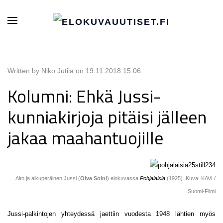
Written by Niko Jutila on
19.11.2018 15.06
.
Kolumni: Ehkä Jussi-
kunniakirjoja pitäisi jälleen
jakaa maahantuojille
Aito ja alkuperäinen Jussi (
Oiva Soini
) elokuvassa
Pohjalaisia
(1925). Kuva: KAVI /
Suomi-Filmi
Jussi-palkintojen yhteydessä jaettiin vuodesta 1948 lähtien myös