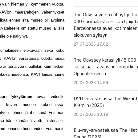
 vain hieman yli kymmenen vuotta,
 KAVI:n määrärahojen vähennykset
The Odysseyn on nähnyt jo liki
000 suomalaista – Don Quijot
ikaa ennen sitä museo oli avoinna
Barcelonassa avasi kotimaisen
ataiteelle omistettu museo jäi siis
elokuvan syksyn
elle ole näkynyt.
27.07.2026 17.02
uomalaiseen elokuvaan sekä koko
The Odyssey keräsi yli 45 000
a nyt KAVI:n varastossa odottamassa
katsojaa – avaus heikompi kuin
riö antaa arvoa muullekin kuin hetken
Oppenheimerilla
elokuvamuseonsa, KAVI lainasi sinne
20.07.2026 14.59
auri Tykkyläinen
kuvasi videolle
DVD-arvostelussa The Wizard 
Kremlin (2025)
än kuvan museon kokoelmissa.
ntyön tehneenä ihmisenä Forsman
20.07.2026 10.19
sa hän elämänsä vietti, historia oli
Blu-ray-arvostelussa The Hist
kymmenminuuttinen video Forsmanin
Sound (2025)