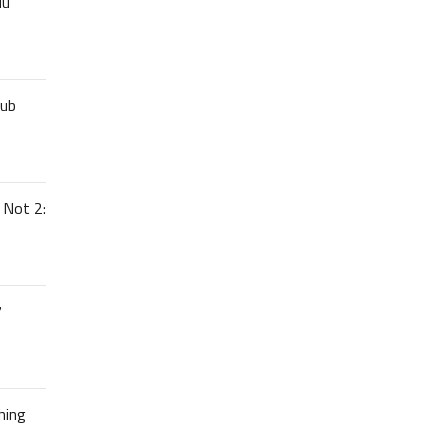
uu
lub
 Not 2:
7
hing