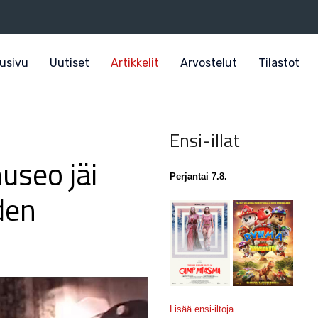
usivu
Uutiset
Artikkelit
Arvostelut
Tilastot
Ensi-illat
useo jäi
Perjantai 7.8.
den
Lisää ensi-iltoja