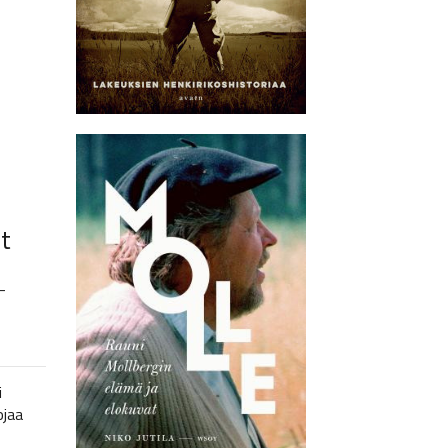
t
–
i
ojaa