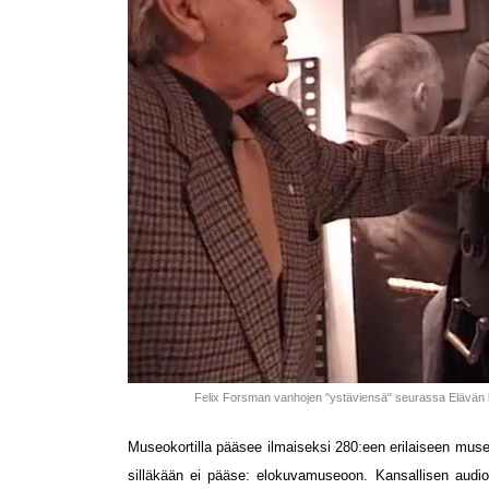
Felix Forsman vanhojen "ystäviensä" seurassa Elävä
Museokortilla pääsee ilmaiseksi 280:een erilaiseen m
silläkään ei pääse: elokuvamuseoon. Kansallisen audio