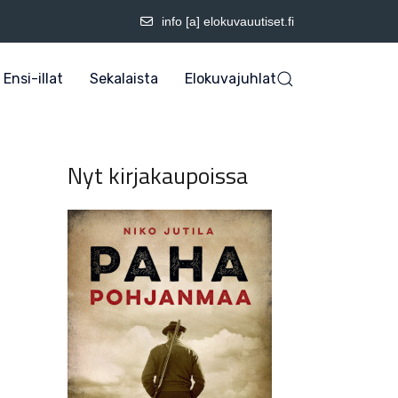
info [a] elokuvauutiset.fi
Ensi-illat
Sekalaista
Elokuvajuhlat
Nyt kirjakaupoissa