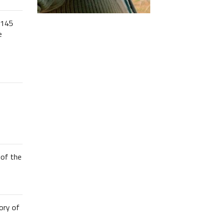
 145
e
of the
ory of