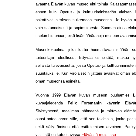
avaama Elävän kuvan museo ehti toimia Kalasatamassa
ennen kuin Opetus- ja kulttuuriministeriön alaisen
pakottivat laitoksen sulkemaan museonsa. Jo hyvän a
vain satunnaisesti ja sopimuksesta. Suomen ainoa elokuv
itsekin historiaan, eikä lisämäärärahoja museon avaamis
Museokokoelma, joka kattoi huomattavan määrän s
taiteenlajiin oleellisesti liittyvää esineistöä, maka
sellaista tulevaisuutta, jossa Opetus- ja kulttuuriministe
suuntauksille. Kun virolaiset hiljattain avasivat oman 
oman museonsa esineitä.
Vuonna 1999 Elävän kuvan museon puuhamies
L
kuvaajalegenda
Felix Forsmanin
käynnin Eläv
Sivistyneenä, maailmaa nähneenä ja mittavan elämä
osasi antaa arvon sille, että sen taidelajin, jonka paris
sekä säilyttämisen että esittelemisen arvoinen. Pari
visiitistä on katseltavissa
Elävässä muistissa
.