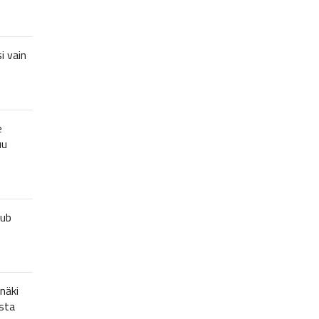
i vain
e
uu
lub
näki
sta