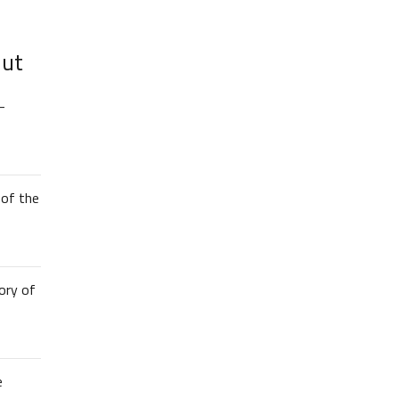
lut
–
of the
ory of
e