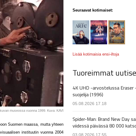
Seuraavat kotimaiset:
Lisää kotimaisia ensi-iltoja
Tuoreimmat uutise
4K UHD -arvostelussa Eraser 
suojelija (1996)
05.08.2026 17.18
n kuvan museossa vuonna 1999. Kuva: KAVI
Spider-Man: Brand New Day sa
viidessä päivässä 80 000 kats
useoon Suomen maassa, mutta yhteen
visuaalisen instituutin vuonna 2004
03.08.2026 17.55