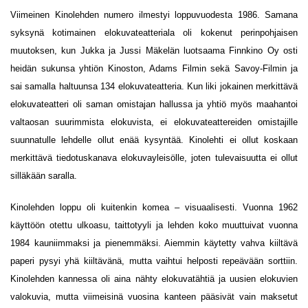
Viimeinen Kinolehden numero ilmestyi loppuvuodesta 1986. Samana
syksynä kotimainen elokuvateatteriala oli kokenut perinpohjaisen
muutoksen, kun Jukka ja Jussi Mäkelän luotsaama Finnkino Oy osti
heidän sukunsa yhtiön Kinoston, Adams Filmin sekä Savoy-Filmin ja
sai samalla haltuunsa 134 elokuvateatteria. Kun liki jokainen merkittävä
elokuvateatteri oli saman omistajan hallussa ja yhtiö myös maahantoi
valtaosan suurimmista elokuvista, ei elokuvateattereiden omistajille
suunnatulle lehdelle ollut enää kysyntää. Kinolehti ei ollut koskaan
merkittävä tiedotuskanava elokuvayleisölle, joten tulevaisuutta ei ollut
silläkään saralla.
Kinolehden loppu oli kuitenkin komea – visuaalisesti. Vuonna 1962
käyttöön otettu ulkoasu, taittotyyli ja lehden koko muuttuivat vuonna
1984 kauniimmaksi ja pienemmäksi. Aiemmin käytetty vahva kiiltävä
paperi pysyi yhä kiiltävänä, mutta vaihtui helposti repeävään sorttiin.
Kinolehden kannessa oli aina nähty elokuvatähtiä ja uusien elokuvien
valokuvia, mutta viimeisinä vuosina kanteen pääsivät vain maksetut