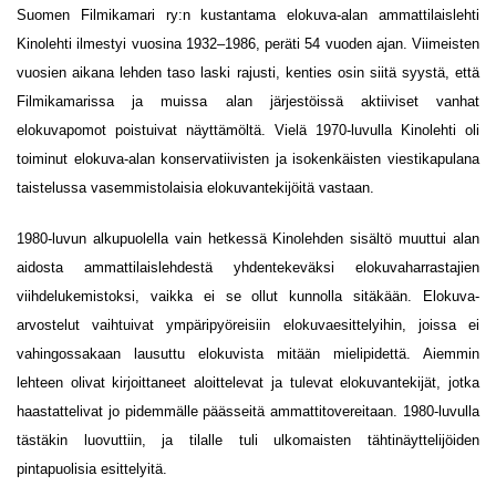
Suomen Filmikamari ry:n kustantama elokuva-alan ammattilaislehti
Kinolehti ilmestyi vuosina 1932–1986, peräti 54 vuoden ajan. Viimeisten
vuosien aikana lehden taso laski rajusti, kenties osin siitä syystä, että
Filmikamarissa ja muissa alan järjestöissä aktiiviset vanhat
elokuvapomot poistuivat näyttämöltä. Vielä 1970-luvulla Kinolehti oli
toiminut elokuva-alan konservatiivisten ja isokenkäisten viestikapulana
taistelussa vasemmistolaisia elokuvantekijöitä vastaan.
1980-luvun alkupuolella vain hetkessä Kinolehden sisältö muuttui alan
aidosta ammattilaislehdestä yhdentekeväksi elokuvaharrastajien
viihdelukemistoksi, vaikka ei se ollut kunnolla sitäkään. Elokuva-
arvostelut vaihtuivat ympäripyöreisiin elokuvaesittelyihin, joissa ei
vahingossakaan lausuttu elokuvista mitään mielipidettä. Aiemmin
lehteen olivat kirjoittaneet aloittelevat ja tulevat elokuvantekijät, jotka
haastattelivat jo pidemmälle päässeitä ammattitovereitaan. 1980-luvulla
tästäkin luovuttiin, ja tilalle tuli ulkomaisten tähtinäyttelijöiden
pintapuolisia esittelyitä.