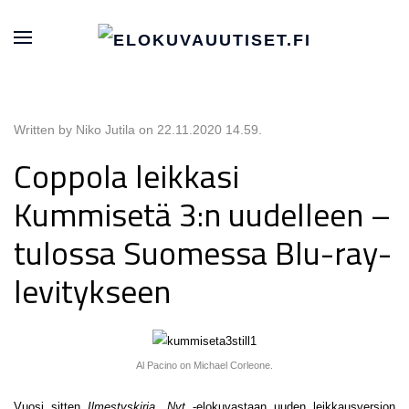
Written by Niko Jutila on
22.11.2020 14.59
.
Coppola leikkasi
Kummisetä 3:n uudelleen –
tulossa Suomessa Blu-ray-
levitykseen
Al Pacino on Michael Corleone.
Vuosi sitten
Ilmestyskirja. Nyt
-elokuvastaan uuden leikkausversion