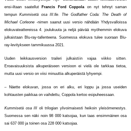
ensi-iltaan saatellut
Francis Ford Coppola
on nyt tehnyt saman
tempun
Kummisetä osa III:lle
.
The Godfather Coda: The Death of
Michael Corleone
-nimen saanut uusi versio nähdään Yhdysvalloissa
elokuvateattereissa 4. joulukuuta ja neljä päivää myöhemmin elokuva
julkaistaan Blu-ray-tallenteena. Suomessa elokuva tulee suoraan Blu-
ray-levitykseen tammikuussa 2021.
Uuden leikkausversion traileri julkaistiin vajaa viikko sitten.
Eroavaisuuksista alkuperäiseen versioon ei vielä ole tarkkaa tietoa,
mutta uusi versio on viisi minuuttia alkuperäistä lyhyempi.
– Näette elokuvan, jossa on eri alku, eri loppu ja jossa useiden
kohtausten paikkaa on vaihdettu, Coppola kertoo esipuheessaan.
Kummisetä osa III
oli trilogian ylivoimaisesti heikoin yleisömenestys.
Suomessa sen näki noin 98 000 katsojaa, kun taas ensimmäinen osa
sai 637 000 ja toinen osa 228 000 katsojaa.