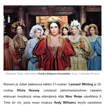
Elizabeth Taylor elokuvassa
Kuinka äkäpussi kesytetään
. Kuva: Columbia Pictures
Romeon ja Julian
pääosissa nähtiin 17-vuotias
Leonard Whiting
ja 16-
vuotias
Olivia Hussey
. Loistavan yleisömenestyksen saaneen
elokuvan musiikista omaa elämäänsä elää
Nino Rotan
säveltämä
A
Time for Us
, josta muun muassa
Andy Williams
levytti sanoitetun