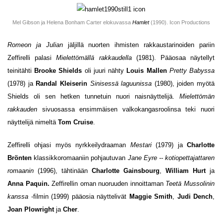
Mel Gibson ja Helena Bonham Carter elokuvassa
Hamlet
(1990). Icon Productions
Romeon ja Julian
jäljillä nuorten ihmisten rakkaustarinoiden pariin
Zeffirelli palasi
Mielettömällä rakkaudella
(1981). Pääosaa näytellyt
teinitähti
Brooke Shields
oli juuri nähty
Louis Mallen
Pretty Babyssa
(1978) ja
Randal Kleiserin
Sinisessä laguunissa
(1980), joiden myötä
Shields oli sen hetken tunnetuin nuori naisnäyttelijä.
Mielettömän
rakkauden
sivuosassa ensimmäisen valkokangasroolinsa teki nuori
näyttelijä nimeltä
Tom Cruise
.
Zeffirelli ohjasi myös nyrkkeilydraaman
Mestari
(1979) ja
Charlotte
Brönten
klassikkoromaaniin pohjautuvan
Jane Eyre -- kotiopettajattaren
romaanin
(1996), tähtinään
Charlotte
Gainsbourg
,
William Hurt
ja
Anna Paquin.
Zeffirellin oman nuoruuden innoittaman
Teetä Mussolinin
kanssa
-filmin (1999) pääosia näyttelivät
Maggie Smith
,
Judi Dench
,
Joan Plowright
ja
Cher
.