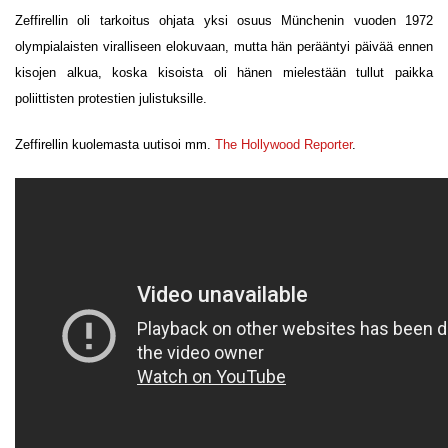
Zeffirellin oli tarkoitus ohjata yksi osuus Münchenin vuoden 1972
olympialaisten viralliseen elokuvaan, mutta hän perääntyi päivää ennen
kisojen alkua, koska kisoista oli hänen mielestään tullut paikka
poliittisten protestien julistuksille.
Zeffirellin kuolemasta uutisoi mm.
The Hollywood Reporter
.