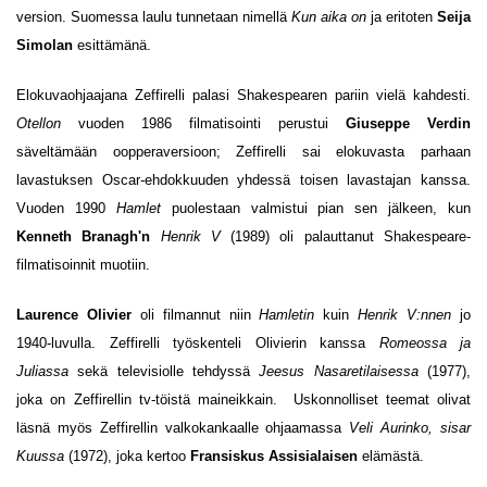
version. Suomessa laulu tunnetaan nimellä
Kun aika on
ja eritoten
Seija
Simolan
esittämänä.
Elokuvaohjaajana Zeffirelli palasi Shakespearen pariin vielä kahdesti.
Otellon
vuoden 1986 filmatisointi perustui
Giuseppe Verdin
säveltämään oopperaversioon; Zeffirelli sai elokuvasta parhaan
lavastuksen Oscar-ehdokkuuden yhdessä toisen lavastajan kanssa.
Vuoden 1990
Hamlet
puolestaan valmistui pian sen jälkeen, kun
Kenneth Branagh'n
Henrik V
(1989) oli palauttanut Shakespeare-
filmatisoinnit muotiin.
Laurence Olivier
oli filmannut niin
Hamletin
kuin
Henrik V:nnen
jo
1940-luvulla. Zeffirelli työskenteli Olivierin kanssa
Romeossa ja
Juliassa
sekä televisiolle tehdyssä
Jeesus Nasaretilaisessa
(1977),
joka on Zeffirellin tv-töistä maineikkain. Uskonnolliset teemat olivat
läsnä myös Zeffirellin valkokankaalle ohjaamassa
Veli Aurinko, sisar
Kuussa
(1972), joka kertoo
Fransiskus Assisialaisen
elämästä.