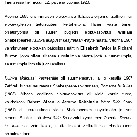
Firenzessä helmikuun 12. päivänä vuonna 1923.
Vuonna 1958 ensimmäisen elokuvansa Italiassa ohjannut Zeffirelli tuli
elokuvayleisön tietoisuuteen kertaheitolla. Hänen vasta toinen
ohjaustyönsä oli suuren budjetin elokuvasovitus
William
Shakespearen
Kuinka äkäpussi kesytetään
-näytelmästä. Vuonna 1967
valmistuneen elokuvan pääosissa nähtiin
Elizabeth Taylor
ja
Richard
Burton
, jotka olivat aikansa suosituimpia näyttelijöitä ja tunnetuimpia,
seuratuimpia ihmisiä juorulehdissä.
Kuinka äkäpussi kesytetään
oli suurmenestys, ja jo kesällä 1967
Zeffirelli kuvasi seuraavaa Shakespeare-sovitustaan,
Romeota ja Juliaa
(1968). Aiheen edellinen elokuvasovitus oli vielä varsin tuore,
vaikkakaan
Robert Wisen
ja
Jerome Robbinsin
West Side Story
(1961) ei luottanutkaan yksin Shakespearen näytelmään ja sen
nimeen. Siinä missä
West Side Story
voitti kymmenen Oscaria,
Romeo
ja Julia
sai vain kaksi, mutta lisäksi Zeffirelli sai ehdokkuuden
ohjauksestaan.