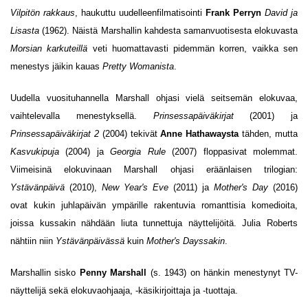
Vilpitön rakkaus
, haukuttu uudelleenfilmatisointi
Frank Perryn
David ja
Lisasta
(1962). Näistä Marshallin kahdesta samanvuotisesta elokuvasta
Morsian karkuteillä
veti huomattavasti pidemmän korren, vaikka sen
menestys jäikin kauas
Pretty Womani
sta
.
Uudella vuosituhannella Marshall ohjasi vielä seitsemän elokuvaa,
vaihtelevalla menestyksellä.
Prinsessapäiväkirjat
(2001) ja
Prinsessapäiväkirjat 2
(2004) tekivät
Anne Hathawaysta
tähden, mutta
Kasv
ukipuja
(2004) ja
Georgia Rule
(2007) floppasivat molemmat.
Viimeisinä elokuvinaan Marshall ohjasi eräänlaisen trilogian:
Ystävänpäivä
(2010),
New Year's Eve
(2011) ja
Mother's Day
(2016)
ovat kukin juhlapäivän ympärille rakentuvia romanttisia komedioita,
joissa kussakin nähdään liuta tunnettuja näyttelijöitä. Julia Roberts
nähtiin niin
Ystävänpäivässä
kuin
Mother's Dayssakin
.
Marshallin sisko
Penny Marshall
(s. 1943) on hänkin menestynyt TV-
näyttelijä sekä elokuvaohjaaja, -käsikirjoittaja ja -tuottaja.