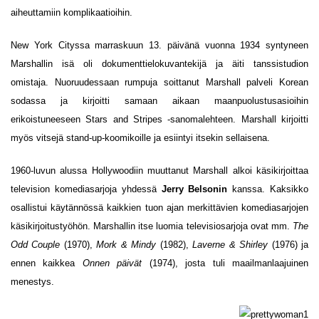
aiheuttamiin komplikaatioihin.
New York Cityssa marraskuun 13. päivänä vuonna 1934 syntyneen
Marshallin isä oli dokumenttielokuvantekijä ja äiti tanssistudion
omistaja. Nuoruudessaan rumpuja soittanut Marshall palveli Korean
sodassa ja kirjoitti samaan aikaan maanpuolustusasioihin
erikoistuneeseen Stars and Stripes -sanomalehteen. Marshall kirjoitti
myös vitsejä stand-up-koomikoille ja esiintyi itsekin sellaisena.
1960-luvun alussa Hollywoodiin muuttanut Marshall alkoi käsikirjoittaa
television komediasarjoja yhdessä
Jerry Belsonin
kanssa. Kaksikko
osallistui käytännössä kaikkien tuon ajan merkittävien komediasarjojen
käsikirjoitustyöhön. Marshallin itse luomia televisiosarjoja ovat mm.
The
Odd Couple
(1970),
Mork & Mindy
(1982),
Laverne & Shirley
(1976) ja
ennen kaikkea
Onnen päivät
(1974), josta tuli maailmanlaajuinen
menestys.