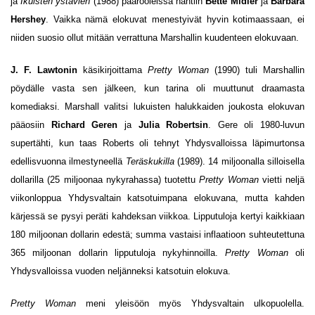
ja
Ikuisten ystävien
(1988) päärooleissa nähtiin
Bette Midler
ja
Barbara
Hershey
. Vaikka nämä elokuvat menestyivät hyvin kotimaassaan, ei
niiden suosio ollut mitään verrattuna Marshallin kuudenteen elokuvaan.
J. F. Lawtonin
käsikirjoittama
Pretty Woman
(1990) tuli Marshallin
pöydälle vasta sen jälkeen, kun tarina oli muuttunut draamasta
komediaksi. Marshall valitsi lukuisten halukkaiden joukosta elokuvan
pääosiin
Richard Geren
ja
Julia Roberts
in
. Gere oli 1980-luvun
supertähti, kun taas Roberts oli tehnyt Yhdysvalloissa läpimurtonsa
edellisvuonna ilmestyneellä
Teräskukilla
(1989). 14 miljoonalla silloisella
dollarilla (25 miljoonaa nykyrahassa) tuotettu
Pretty Woman
vietti neljä
viikonloppua Yhdysvaltain katsotuimpana elokuvana, mutta kahden
kärjessä se pysyi peräti kahdeksan viikkoa. Lipputuloja kertyi kaikkiaan
180 miljoonan dollarin edestä; summa vastaisi inflaatioon suhteutettuna
365 miljoonan dollarin lipputuloja nykyhinnoilla.
Pretty Woman
oli
Yhdysvalloissa vuoden neljänneksi katsotuin elokuva.
Pretty Woman
meni yleisöön myös Yhdysvaltain ulkopuolella.