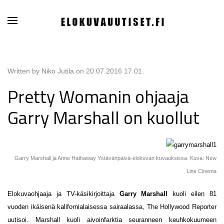
Written by Niko Jutila on
20.07.2016 17.01
.
Pretty Womanin ohjaaja
Garry Marshall on kuollut
Garry Marshall ja Anne Hathaway Ystävänpäivä-elokuvan kuvauksissa. Kuva: New
Line Cinema
Elokuvaohjaaja ja TV-käsikirjoittaja
Garry Marshall
kuoli eilen 81
vuoden ikäisenä kalifornialaisessa sairaalassa, The Hollywood Reporter
uutisoi. Marshall kuoli aivoinfarktia seuranneen keuhkokuumeen