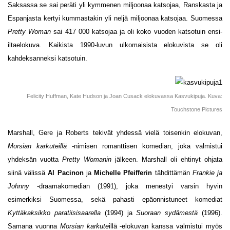
Saksassa se sai peräti yli kymmenen miljoonaa katsojaa, Ranskasta ja
Espanjasta kertyi kummastakin yli neljä miljoonaa katsojaa. Suomessa
Pretty Woman
sai 417 000 katsojaa ja oli koko vuoden katsotuin ensi-
iltaelokuva. Kaikista 1990-luvun ulkomaisista elokuvista se oli
kahdeksanneksi katsotuin.
Felicity Huffman, Kate Hudson ja Joan Cusack elokuvassa Kasvukipuja. Kuva:
Touchstone Pictures
Marshall, Gere ja Roberts tekivät yhdessä vielä toisenkin elokuvan,
Morsian karkuteillä
-nimisen romanttisen komedian, joka valmistui
yhdeksän vuotta
Pretty Womanin
jälkeen. Marshall oli ehtinyt ohjata
siinä välissä
Al Pacinon
ja
Michelle P
feifferin
tähdittämän
Frankie ja
Johnny
-draamakomedian (1991), joka menestyi varsin hyvin
esimerkiksi Suomessa, sekä pahasti epäonnistuneet komediat
Kyttäkaksikko paratiisisaarella
(1994) ja
Suoraan sydämestä
(1996).
Samana vuonna
Morsian karkute
illä -elokuvan kanssa valmistui myös