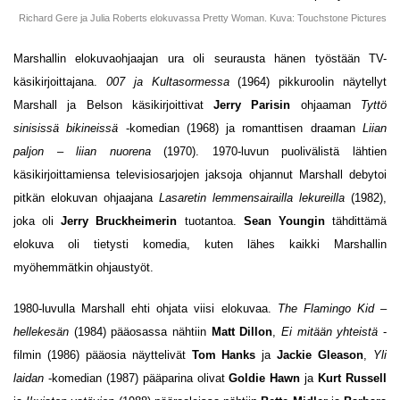
Richard Gere ja Julia Roberts elokuvassa Pretty Woman. Kuva: Touchstone Pictures
Marshallin elokuvaohjaajan ura oli seurausta hänen työstään TV-
käsikirjoittajana.
007 ja Kultasormessa
(1964) pikkuroolin näytellyt
Marshall ja Belson käsikirjoittivat
Jerry Parisin
ohjaaman
Tyttö
sinisissä bikineissä
-komedian (1968) ja romanttisen draaman
Liian
paljon – liian nuorena
(1970). 1970-luvun puolivälistä lähtien
käsikirjoittamiensa televisiosarjojen jaksoja ohjannut Marshall debytoi
pitkän elokuvan ohjaajana
Lasaretin lemmensairailla lekureilla
(1982),
joka oli
Jerry Bruckheimerin
tuotantoa.
Sean Youngin
tähdittämä
elokuva oli tietysti komedia, kuten lähes kaikki Marshallin
myöhemmätkin ohjaustyöt.
1980-luvulla Marshall ehti ohjata viisi elokuvaa.
The Flamingo Kid –
hellekesän
(1984) pääosassa nähtiin
Matt
Dillon
,
Ei mitään yhteistä
-
filmin (1986) pääosia näyttelivät
Tom Hanks
ja
Jackie Gleas
on
,
Yli
laidan
-komedian (1987) pääparina olivat
Goldi
e Hawn
ja
Kurt Russell