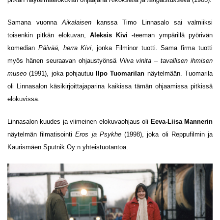
Samana vuonna
Aikalaisen
kanssa Timo Linnasalo sai valmiiksi
toisenkin pitkän elokuvan,
Aleksis Kivi -
teeman ympärillä pyörivän
komedian
Päivää, herra Kivi
, jonka Filminor tuotti. Sama firma tuotti
myös hänen seuraavan ohjaustyönsä
Viiva vinita – tavallisen ihmisen
museo
(1991), joka pohjautuu
Ilpo Tuomarilan
näytelmään. Tuomarila
oli Linnasalon käsikirjoittajaparina kaikissa tämän ohjaamissa pitkissä
elokuvissa.
Linnasalon kuudes ja viimeinen elokuvaohjaus oli
Eeva-Liisa Mannerin
näytelmän filmatisointi
Eros ja Psykhe
(1998), joka oli Reppufilmin ja
Kaurismäen Sputnik Oy:n yhteistuotantoa.