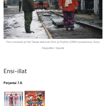
Timo Linnasalo ja Heli Takala elokuvan Eros ja Psykhe (1998) kuvauksissa. Kuva:
Reppufilmi / Sputnik
Ensi-illat
Perjantai 7.8.