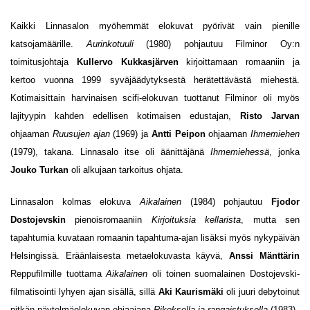
Kaikki Linnasalon myöhemmät elokuvat pyörivät vain pienille
katsojamäärille.
Aurinkotuuli
(1980) pohjautuu Filminor Oy:n
toimitusjohtaja
Kullervo Kukkasjärven
kirjoittamaan romaaniin ja
kertoo vuonna 1999 syväjäädytyksestä herätettävästä miehestä.
Kotimaisittain harvinaisen scifi-elokuvan tuottanut Filminor oli myös
lajityypin kahden edellisen kotimaisen edustajan,
Risto Jarvan
ohjaaman
Ruusujen ajan
(1969) ja
Antti Peipon
ohjaaman
Ihmemiehen
(1979), takana. Linnasalo itse oli äänittäjänä
Ihmemiehessä
, jonka
Jouko Turkan
oli alkujaan tarkoitus ohjata.
Linnasalon kolmas elokuva
Aikalainen
(1984) pohjautuu
Fjodor
Dostojevskin
pienoisromaaniin
Kirjoituksia kellarista
, mutta sen
tapahtumia kuvataan romaanin tapahtuma-ajan lisäksi myös nykypäivän
Helsingissä. Eräänlaisesta metaelokuvasta käyvä,
Anssi Mänttärin
Reppufilmille tuottama
Aikalainen
oli toinen suomalainen Dostojevski-
filmatisointi lyhyen ajan sisällä, sillä
Aki Kaurismäki
oli juuri debytoinut
pitkän näytelmäelokuvan ohjaajana
Rikoksella ja rangaistuksella
(1983).