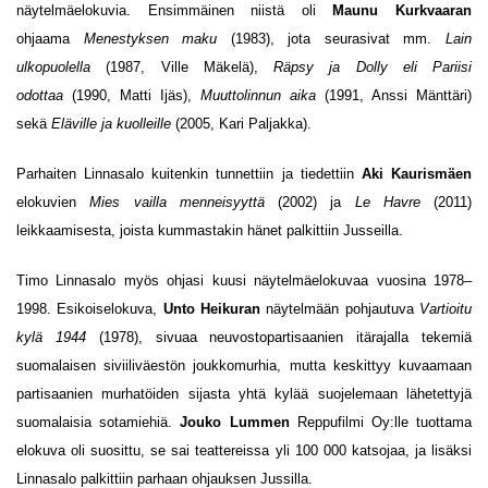
näytelmäelokuvia. Ensimmäinen niistä oli
Maunu Kurkvaaran
ohjaama
Menestyksen maku
(1983), jota seurasivat mm.
Lain
ulkopuolella
(1987, Ville Mäkelä),
Räpsy ja Dolly eli Pariisi
odottaa
(1990, Matti Ijäs),
Muuttolinnun aika
(1991, Anssi Mänttäri)
sekä
Eläville ja kuolleille
(2005, Kari Paljakka).
Parhaiten Linnasalo kuitenkin tunnettiin ja tiedettiin
Aki Kaurismäen
elokuvien
Mies vailla menneisyyttä
(2002) ja
Le Havre
(2011)
leikkaamisesta, joista kummastakin hänet palkittiin Jusseilla.
Timo Linnasalo myös ohjasi kuusi näytelmäelokuvaa vuosina 1978–
1998. Esikoiselokuva,
Unto Heikuran
näytelmään pohjautuva
Vartioitu
kylä 1944
(1978), sivuaa neuvostopartisaanien itärajalla tekemiä
suomalaisen siviiliväestön joukkomurhia, mutta keskittyy kuvaamaan
partisaanien murhatöiden sijasta yhtä kylää suojelemaan lähetettyjä
suomalaisia sotamiehiä.
Jouko Lummen
Reppufilmi Oy:lle tuottama
elokuva oli suosittu, se sai teattereissa yli 100 000 katsojaa, ja lisäksi
Linnasalo palkittiin parhaan ohjauksen Jussilla.