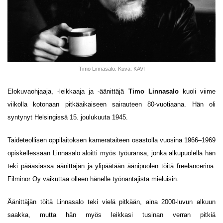
Timo Linnasalo. Kuva: KAVI
Elokuvaohjaaja, -leikkaaja ja -äänittäjä
Timo Linnasalo
kuoli viime
viikolla kotonaan pitkäaikaiseen sairauteen 80-vuotiaana. Hän oli
syntynyt Helsingissä 15. joulukuuta 1945.
Taideteollisen oppilaitoksen kamerataiteen osastolla vuosina 1966–1969
opiskellessaan Linnasalo aloitti myös työuransa, jonka alkupuolella hän
teki pääasiassa äänittäjän ja ylipäätään äänipuolen töitä freelancerina.
Filminor Oy vaikuttaa olleen hänelle työnantajista mieluisin.
Äänittäjän töitä Linnasalo teki vielä pitkään, aina 2000-luvun alkuun
saakka, mutta hän myös leikkasi tusinan verran pitkiä