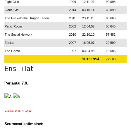
Fight Club
1999
12.11.99
90 098
Gone Girl
2014
03.10.14
69 099
The Girl with the Dragon Tattoo
2011
23.11.11
66 663
Panic Room
2002
12.04.02
58 645
The Social Network
2010
22.10.10
57 482
Zodiac
2007
18.05.07
20 590
The Game
1997
03.04.98
16 686
YHTEENSÄ:
775 063
Ensi-illat
Perjantai 7.8.
Lisää ensi-iltoja
Seuraavat kotimaiset: