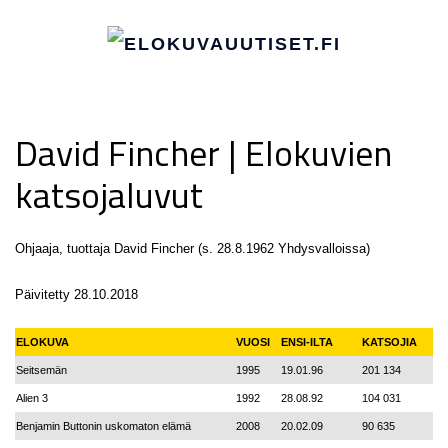
David Fincher | Elokuvien
katsojaluvut
Ohjaaja, tuottaja David Fincher (s. 28.8.1962 Yhdysvalloissa)
Päivitetty 28.10.2018
ELOKUVA
VUOSI
ENSI-ILTA
KATSOJIA
Seitsemän
1995
19.01.96
201 134
Alien 3
1992
28.08.92
104 031
Benjamin Buttonin uskomaton elämä
2008
20.02.09
90 635