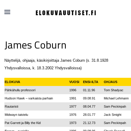
James Coburn
Näyttelijä, ohjaaja, käsikirjoittaja James Coburn (s. 31.8.1928
Yhdysvalloissa, k. 18.3.2002 Yhdysvalloissa)
ELOKUVA
VUOSI
ENSI-ILTA
OHJAUS
Pähkähullu professori
1996
01.11.96
Tom Shadyac
Hudson Hawk – varkaista parhain
1991
09.08.91
Michael Lehmann
Rautaristi
1977
08.04.77
Sam Peckinpah
Midwayn taistelu
1976
28.01.77
Jack Smight
Pat Garrett ja Billy the Kid
1973
21.12.73
Sam Peckinpah