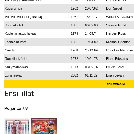
Viikonloppu Kaliforniassa
1978
11.05.79
Herbert Ross
Kuusi urhoa
1962
20.07.62
Don Siegel
Villi, villi, villi länsi [uusinta]
1967
15.07.77
William A. Graham
Kuumat jäljet
1981
06.05.83
Stewart Raffill
Kuolema astuu laivaan
1973
24.05.74
Herbert Ross
Looker-murhat
1981
19.03.82
Michael Crichton
Candy
1968
25.12.69
Christian Marquan
Ruumiit eivät itke
1972
19.01.73
Blake Edwards
Näkymätön käsi
1973
03.05.74
Bruce Geller
Lumihauvat
2002
01.11.02
Brian Levant
YHTEENSÄ:
Ensi-illat
Perjantai 7.8.