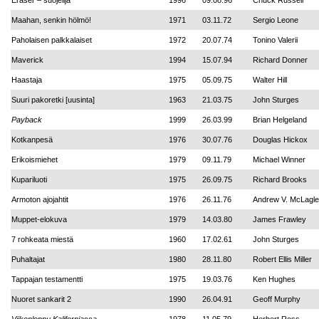
Eraser – suojelija
1996
09.08.96
Chuck Russell
Maahan, senkin hölmö!
1971
03.11.72
Sergio Leone
Paholaisen palkkalaiset
1972
20.07.74
Tonino Valerii
Maverick
1994
15.07.94
Richard Donner
Haastaja
1975
05.09.75
Walter Hill
Suuri pakoretki [uusinta]
1963
21.03.75
John Sturges
Payback
1999
26.03.99
Brian Helgeland
Kotkanpesä
1976
30.07.76
Douglas Hickox
Erikoismiehet
1979
09.11.79
Michael Winner
Kupariluoti
1975
26.09.75
Richard Brooks
Armoton ajojahtit
1976
26.11.76
Andrew V. McLagl
Muppet-elokuva
1979
14.03.80
James Frawley
7 rohkeata miestä
1960
17.02.61
John Sturges
Puhaltajat
1980
28.11.80
Robert Ellis Miller
Tappajan testamentti
1975
19.03.76
Ken Hughes
Nuoret sankarit 2
1990
26.04.91
Geoff Murphy