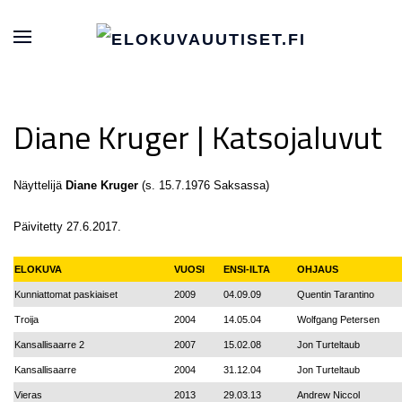
Diane Kruger | Katsojaluvut
Näyttelijä
Diane Kruger
(s. 15.7.1976 Saksassa)
Päivitetty 27.6.2017.
ELOKUVA
VUOSI
ENSI-ILTA
OHJAUS
Kunniattomat paskiaiset
2009
04.09.09
Quentin Tarantino
Troija
2004
14.05.04
Wolfgang Petersen
Kansallisaarre 2
2007
15.02.08
Jon Turteltaub
Kansallisaarre
2004
31.12.04
Jon Turteltaub
Vieras
2013
29.03.13
Andrew Niccol