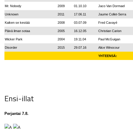
Mr. Nobody
2009
01.10.10
Jaco Van Dormael
Unknown
2011
17.06.11
Jaume Collet-Serra
Kaiken se kestää
2008
03.07.09
Fred Cavayé
Päivä ilman sotaa
2005
16.12.05
Christian Carion
Wicker Park
2004
19.11.04
Paul McGuigan
Disorder
2015
29.07.16
Alice Winocour
YHTEENSÄ:
Ensi-illat
Perjantai 7.8.