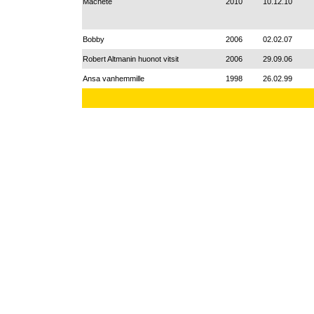
Machete
2010
10.12.10
Bobby
2006
02.02.07
Robert Altmanin huonot vitsit
2006
29.09.06
Ansa vanhemmille
1998
26.02.99