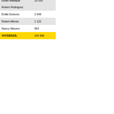
Ethan Maniquis
10 530
Robert Rodriguez
Emilio Estevez
2 649
Robert Altman
1 122
Nancy Meyers
954
YHTEENSÄ:
244 996