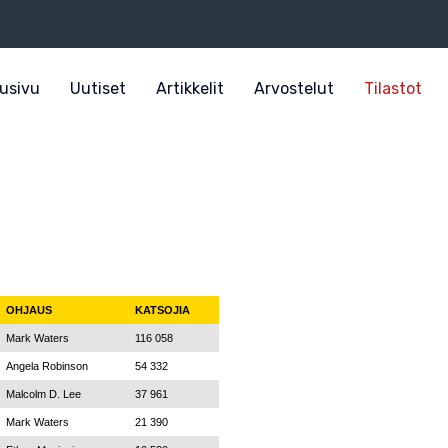
usivu
Uutiset
Artikkelit
Arvostelut
Tilastot
OHJAUS
KATSOJIA
Mark Waters
116 058
Angela Robinson
54 332
Malcolm D. Lee
37 961
Mark Waters
21 390