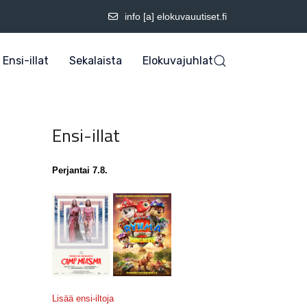
info [a] elokuvauutiset.fi
Ensi-illat
Sekalaista
Elokuvajuhlat
Ensi-illat
Perjantai 7.8.
Lisää ensi-iltoja