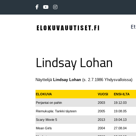
Et
Lindsay Lohan
Näyttelijä
Lindsay Lohan
(s. 2.7.1986 Yhdysvalloissa)
ELOKUVA
VUOSI
ENSI-ILTA
Perjantai on pahin
2003
19.12.03
Riemukupla: Tankki täyteen
2005
19.08.05
Scary Movie 5
2013
19.04.13
Mean Girls
2004
27.08.04