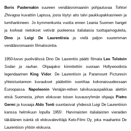
Boris Pasternakin
suureen venäläisromaaniin pohjautuvaa
Tohtori
Zhivagoa
kuvattiin Lapissa, josta löytyi aito talvi paukkupakkasineen ja
lumihankineen. Jo kymmenkunta vuotta ennen Leania Suomen hanget
ja korkeat nietokset vetivät puoleensa italialaisia tuottajamoguleita,
Dino
ja
Luigi De Laurentiisia
ja vielä paljon suuremman
venäläisromaanin filmatisointia.
1950-luvun puolivälissä Dino De Laurentiis päätti filmata
Leo Tolstoin
Sodan ja rauhan.
Ohjaajaksi kiinnitettiin suoraan Hollywoodista
legendaarinen
King Vidor
. De Laurentiisin ja Paramount Picturesin
yhteistuotannon kuvaukset päätettiin suorittaa kokonaisuudessaan
Euroopassa.
Napoleonin
Venäjän-retken talvikuvauspaikkaa alettiin
etsiä Suomesta, johon elokuvan toisen kuvausryhmän ohjaaja
Pietro
Germi
ja kuvaaja
Aldo Tonti
suuntasivat yhdessä Luigi De Laurentiisin
kanssa helmikuun lopulla 1955
. Harvinaisten italialaisten vieraiden
1
täkäläinen isäntä oli elokuvalevittäjä Kelo-Filmi Oy, joka maahantoi De
Laurentiisin yhtiön elokuvia.