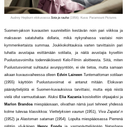
Audrey Hepburn elokuvassa
Sota ja rauha
(1956). Kuva: Paramount Pictures
Suomen-jakson kuvausten suunniteltiin kestävän noin pari viikkoa ja
maksavan satatuhatta dollaria, mikä nykyrahassa vastaisi noin
kymmenkertaista summaa. Joukkokohtauksia varten tarvittaisiin pari
tuhatta avustajaa esittämään sotilaita, ja näitä avustajia kyseltiin
Puolustusvoimilta todennäköisesti Kelo-Filmin aloitteesta. Siitä, miten
Puolustusvoimat suhtautui avunpyyntöön, ei ole tietoa, mutta samaan
aikaan kuvausvaiheessa olleen
Edvin Laineen
Tuntemattoman sotilaan
(1955) käyttöön Puolustusvoimat ei antanut mitään. Elokuvan
päänäyttelijöitä ei Suomen-kuvauksissa tarvittaisi, mutta eipä niistä
vielä ollut varmuuttakaan. Aluksi
Elia Kazania
kosiskeltiin ohjaajaksi ja
Marlon Brandoa
miespääosaan, olivathan nämä juuri tehneet yhdessä
kolme tulevaa klassikkoa:
Viettelyksien vaunun
(1951),
Viva Zapata!:n
(1952) ja
Alastoman sataman
(1954). Lopulta miespääosassa Pierrenä
nähtiin yli-ikäinen
Henry Fonda
ja vastanäyttelijänään Natashana