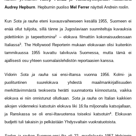
Audrey Hepburn
. Hepburnin puoliso
Mel Ferrer
näytteli Andrein roolin.
Kun
Sota ja rauha
eteni kuvausvaiheeseen kesällä 1955, Suomeen ei
enää ollut tulijoita, sillä tänne ja Jugoslaviaan suunniteltuja kuvauksia
2
pidettiinkin jo tarpeettomina
– elokuva filmattiin kokonaisuudessaan
3
Italiassa
. The Hollywood Reporterin mukaan elokuvaan olisi kuitenkin
tammikuussa 1955 kuvattu talvikuvia Suomessa, mutta tämä ei
ajallisesti osu yhteen suomalaislehdistön reportaasien kanssa.
Vidorin
Sota ja rauha
sai ensi-iltansa vuonna 1956. Kolmi- ja
puolituntinen suurelokuva yhdestä maailmankirjallisuuden
merkittävimmästä teoksesta herätti suunnatonta kiinnostusta, vaikka
elokuva ei niin onnistunut ollutkaan.
Sota ja rauha
on Italian kaikkien
aikojen viidenneksi katsotuin elokuva liki 16:lla miljoonalla katsojallaan,
4
ja Ranskassa se oli ensi-iltavuotensa toiseksi katsotuin
. Elokuvan
budjetti tuli takaisin jo pelkästään Yhdysvaltain vuokratuotoista.
Sodan ja rauhan
Suomen-ensi-ilta oli 22. maaliskuuta 1957 Helsingin