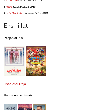
2
TCM.com
(viitattu 16.12.2018)
3
IMDb
(viitattu 16.12.2018)
4
JP’s Box Office
(viitattu 17.12.2018)
Ensi-illat
Perjantai 7.8.
Lisää ensi-iltoja
Seuraavat kotimaiset: