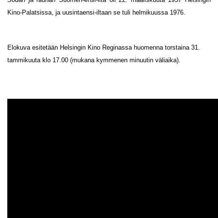
Kino-Palatsissa, ja uusintaensi-iltaan se tuli helmikuussa 1976.
Elokuva esitetään Helsingin Kino Reginassa huomenna torstaina 31.
tammikuuta klo 17.00 (mukana kymmenen minuutin väliaika).