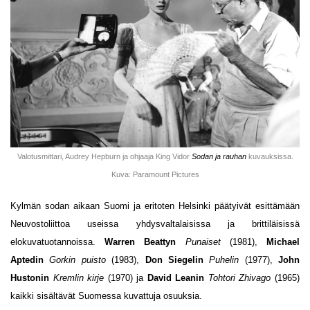
Valotusmittari, Audrey Hepburn ja ohjaaja King Vidor
Sodan ja rauhan
kuvauksissa.
Kuva: Paramount Pictures
Kylmän sodan aikaan Suomi ja eritoten Helsinki päätyivät esittämään
Neuvostoliittoa useissa yhdysvaltalaisissa ja brittiläisissä
elokuvatuotannoissa.
Warren Beattyn
Punaiset
(1981),
Michael
Aptedin
Gorkin puisto
(1983),
Don Siegelin
Puhelin
(1977),
John
Hustonin
Kremlin kirje
(1970) ja
David Leanin
Tohtori Zhivago
(1965)
kaikki sisältävät Suomessa kuvattuja osuuksia.