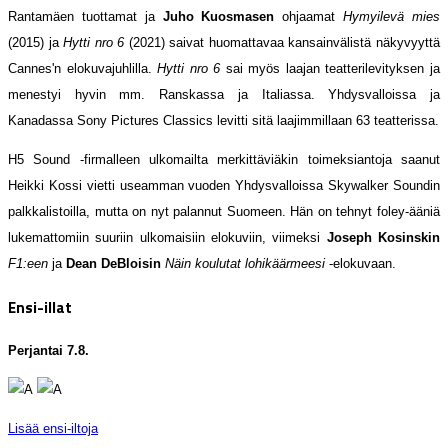
Rantamäen tuottamat ja
Juho Kuosmasen
ohjaamat
Hymyilevä mies
(2015) ja
Hytti nro 6
(2021) saivat huomattavaa kansainvälistä näkyvyyttä
Cannes'n elokuvajuhlilla.
Hytti nro 6
sai myös laajan teatterilevityksen ja
menestyi hyvin mm. Ranskassa ja Italiassa. Yhdysvalloissa ja
Kanadassa Sony Pictures Classics levitti sitä laajimmillaan 63 teatterissa.
H5 Sound -firmalleen ulkomailta merkittäviäkin toimeksiantoja saanut
Heikki Kossi vietti useamman vuoden Yhdysvalloissa Skywalker Soundin
palkkalistoilla, mutta on nyt palannut Suomeen. Hän on tehnyt foley-ääniä
lukemattomiin suuriin ulkomaisiin elokuviin, viimeksi
Joseph Kosinskin
F1:een
ja
Dean DeBloisin
Näin koulutat lohikäärmeesi
-elokuvaan.
Ensi-illat
Perjantai 7.8.
Lisää ensi-iltoja