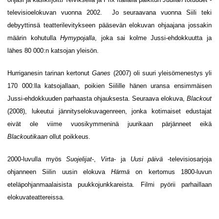
televisioelokuvan vuonna 2002. Jo seuraavana vuonna Siili teki
debyyttinsä teatterilevitykseen pääsevän elokuvan ohjaajana jossakin
määrin kohutulla
Hymypojalla
, joka sai kolme Jussi-ehdokkuutta ja
lähes 80 000:n katsojan yleisön.
Hurriganesin tarinan kertonut
Ganes
(2007) oli suuri yleisömenestys yli
170 000:lla katsojallaan, poikien Siilille hänen uransa ensimmäisen
Jussi-ehdokkuuden parhaasta ohjauksesta. Seuraava elokuva,
Blackout
(2008), lukeutui jännityselokuvagenreen, jonka kotimaiset edustajat
eivät ole viime vuosikymmeninä juurikaan pärjänneet eikä
Blackoutikaan
ollut poikkeus.
2000-luvulla myös
Suojelijat
-,
Virta
- ja
Uusi päivä
-televisiosarjoja
ohjanneen Siilin uusin elokuva
Härmä
on kertomus 1800-luvun
eteläpohjanmaalaisista puukkojunkkareista. Filmi pyörii parhaillaan
elokuvateattereissa.