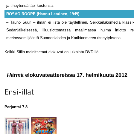
ja tiheytensä läpi kestonsa.
ROSVO ROOPE (Hannu Leminen, 1949)
– Tauno Suuri – ilman ei lista ole täydellinen. Seikkailukomedia klass
Sodanjälkeisessä, illuusiottomassa maailmassa huima irtiotto rea
merirosvomiljööstä Suomenlahden ja Karibianmeren risteytyksenä.
Kaikki Siilin mainitsemat elokuvat on julkaistu DVD:llä.
Härmä
elokuvateattereissa 17. helmikuuta 2012
Ensi-illat
Perjantai 7.8.