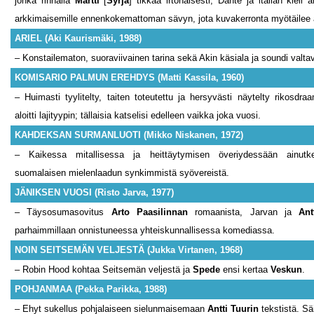
jonka rinnalla
Martti
[
Syrjä
] tikkaa irtonaisesti; Dante ja italian kieli 
arkkimaisemille ennenkokemattoman sävyn, jota kuvakerronta myötäilee 
ARIEL (Aki Kaurismäki, 1988)
– Konstailematon, suoraviivainen tarina sekä Akin käsiala ja soundi valtav
KOMISARIO PALMUN EREHDYS (Matti Kassila, 1960)
– Huimasti tyylitelty, taiten toteutettu ja hersyvästi näytelty rikosd
aloitti lajityypin; tällaisia katselisi edelleen vaikka joka vuosi.
KAHDEKSAN SURMANLUOTI (Mikko Niskanen, 1972)
– Kaikessa mitallisessa ja heittäytymisen överiydessään ainutker
suomalaisen mielenlaadun synkimmistä syövereistä.
JÄNIKSEN VUOSI (Risto Jarva, 1977)
– Täysosumasovitus
Arto Paasilinnan
romaanista, Jarvan ja
Ant
parhaimmillaan onnistuneessa yhteiskunnallisessa komediassa.
NOIN SEITSEMÄN VELJESTÄ (Jukka Virtanen, 1968)
– Robin Hood kohtaa Seitsemän veljestä ja
Spede
ensi kertaa
Veskun
.
POHJANMAA (Pekka Parikka, 1988)
– Ehyt sukellus pohjalaiseen sielunmaisemaan
Antti Tuurin
tekstistä. Sä