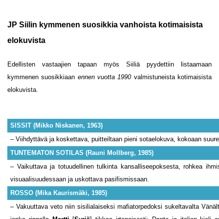
JP Siilin kymmenen suosikkia vanhoista kotimaisista
elokuvista
Edellisten vastaajien tapaan myös Siiliä pyydettiin listaamaan
kymmenen suosikkiaan
ennen vuotta 1990
valmistuneista kotimaisista
elokuvista.
SISSIT (Mikko Niskanen, 1963)
– Viihdyttävä ja koskettava, puitteiltaan pieni sotaelokuva, kokoaan suur
TUNTEMATON SOTILAS (Rauni Mollberg, 1985)
– Vaikuttava ja totuudellinen tulkinta kansalliseepoksesta, rohkea ih
visuaalisuudessaan ja uskottava pasifismissaan.
ROSSO (Mika Kaurismäki, 1985)
– Vakuuttava veto niin sisilialaiseksi mafiatorpedoksi sukeltavalta Vänält