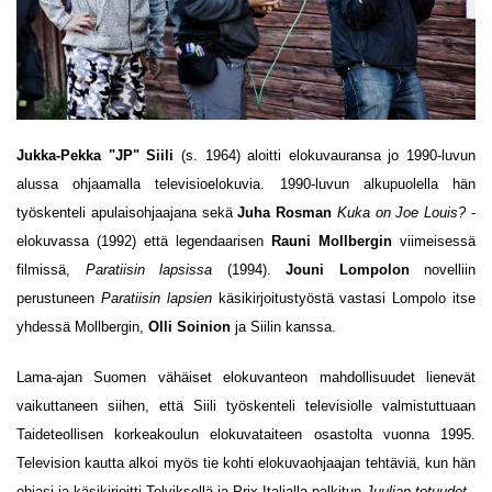
Jukka-Pekka "JP" Siili
(s. 1964) aloitti elokuvauransa jo 1990-luvun
alussa ohjaamalla televisioelokuvia. 1990-luvun alkupuolella hän
työskenteli apulaisohjaajana sekä
Juha Rosman
Kuka on Joe Louis?
-
elokuvassa (1992) että
legendaarisen
Rauni Mollbergin
viimeisessä
filmissä,
Paratiisin lapsissa
(1994).
Jouni Lompolon
novelliin
perustuneen
Paratiisin lapsien
käsikirjoitustyöstä vastasi Lompolo itse
yhdessä Mollbergin,
Olli Soinion
ja Siilin kanssa.
Lama-ajan Suomen vähäiset elokuvanteon mahdollisuudet lienevät
vaikuttaneen siihen, että Siili työskenteli televisiolle valmistuttuaan
Taideteollisen korkeakoulun elokuvataiteen osastolta vuonna 1995.
Television kautta alkoi myös tie kohti elokuvaohjaajan tehtäviä, kun hän
ohjasi ja käsikirjoitti Telviksellä ja Prix Italialla palkitun
Juulian totuudet
-