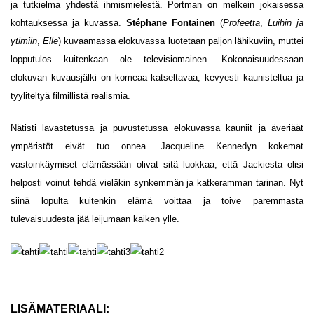
ja tutkielma yhdestä ihmismielestä. Portman on melkein jokaisessa
kohtauksessa ja kuvassa.
Stéphane Fontainen
(
Profeetta
,
Luihin ja
ytimiin
,
Elle
) kuvaamassa elokuvassa luotetaan paljon lähikuviin, muttei
lopputulos kuitenkaan ole televisiomainen. Kokonaisuudessaan
elokuvan kuvausjälki on komeaa katseltavaa, kevyesti kaunisteltua ja
tyyliteltyä filmillistä realismia.
Nätisti lavastetussa ja puvustetussa elokuvassa kauniit ja äveriäät
ympäristöt eivät tuo onnea. Jacqueline Kennedyn kokemat
vastoinkäymiset elämässään olivat sitä luokkaa, että Jackiesta olisi
helposti voinut tehdä vieläkin synkemmän ja katkeramman tarinan. Nyt
siinä lopulta kuitenkin elämä voittaa ja toive paremmasta
tulevaisuudesta jää leijumaan kaiken ylle.
LISÄMATERIAALI: