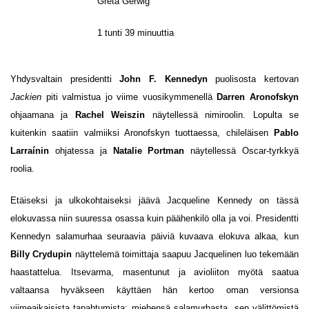
Greta Gerwig
1 tunti 39 minuuttia
Yhdysvaltain presidentti
John F. Kennedyn
puolisosta kertovan
Jackien
piti valmistua jo viime vuosikymmenellä
Darren Aronofskyn
ohjaamana ja
Rachel Weiszin
näytellessä nimiroolin. Lopulta se
kuitenkin saatiin valmiiksi Aronofskyn tuottaessa, chileläisen
Pablo
Larraínin
ohjatessa ja
Natalie Portman
näytellessä Oscar-tyrkkyä
roolia.
Etäiseksi ja ulkokohtaiseksi jäävä Jacqueline Kennedy on tässä
elokuvassa niin suuressa osassa kuin päähenkilö olla ja voi. Presidentti
Kennedyn salamurhaa seuraavia päiviä kuvaava elokuva alkaa, kun
Billy Crydupin
näyttelemä toimittaja saapuu Jacquelinen luo tekemään
haastattelua. Itsevarma, masentunut ja avioliiton myötä saatua
valtaansa hyväkseen käyttäen hän kertoo oman versionsa
viimeaikaisista tapahtumista: miehensä salamurhasta, sen välittömistä