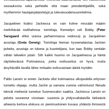
seurauksista sekä perheelle että maan presidenttipelille, sekä
myöhemmin hautajaisjärjestelyjä ja tulevaisuudensuunnitelmia.
Jacquelinen lisäksi Jackiessa on vain kolme missään määrin
merkittävää roolihahmoa: toimittaja, Kennedyn veli Bobby (
Peter
Sarsgaard
ehkä uransa parhaimmassa vedossa) ja Jacquelinen
avustaja (
Greta Gerwig
). Toimittaja hieman kyseenalaistaa Jackien
puheita, avustaja on tukena ja kuuntelijana, kun taas Bobby sentään
vähän tekeekin jotain. Silti kaikki huomio on Jacquelinessa ja häntä
näyttelevässä Portmanissa, jonka roolisuoritus on hyvä, mutta
ärsyttävällä tavalla lähes imitaatio esikuvastaan ääntä myöden.
Pablo Larraín ei ennen
Jackieta
ollut kotimaansa ulkopuolella erityisen
tunnettu ohjaaja, mutta
Jackie
ja samana vuonna valmistunut
Neruda
tekivät miehestä tunnetun Suomessakin saakka.
Jackiessa
Larraín on
pelotta seurannut visiotaan: suuresta ja yhdysvaltalaisille tärkeästä
aiheesta kertova elokuva on pienimuotoinen kuvaus yhdestä ihmisestä