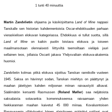
1 tunti 40 minuuttia
Martin Zandvlietin
ohjaama ja käsikirjoittama
Land of Mine
nappasi
Tanskalle sen historian kahdennentoista Oscar-ehdokkuuden parhaan
vieraskielisen elokuvan kategoriassa. Ehdokkuus ei tullut suotta, sillä
Land of Mine
on kaikin puolin loistava elokuva ja toiseen
maailmansotaan olennaisesti liittyviltä teemoiltaan vieläpä juuri
sellainen teos, jollaisia Oscarit jakava Yhdysvaltain elokuva-akatemia
huomioi.
Zandvlietin kolmas pitkä elokuva sijoittuu Tanskan rannikolle vuoteen
1945. Saksa on hävinnyt sodan, Tanskan miehitys on päättynyt ja
maahan jätettyjen kahden miljoonan miinan raivaustyöt alkavat.
Säälimätön kersantti Rasmussen (
Roland Møller
) saa neljätoista
saksalaista sotavankia komennukseensa raivaamaan yhden
hiekkarannan maahan kaivetut 45 000 miinaa. Kovaluontoisen
Rasmussenin yllätykseksi hänen alaisikseen määrätyt sotilaat ovat