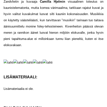
Zandvlietin ja kuvaaja
Camilla Hjelmin
visuaalinen toteutus on
kaunistelematonta, mutta komea värimaailma, tarkkaan rajatut kuvat ja
hyvin valitut kuvakulmat luovat silti kauniin kokonaisuuden. Musiikkia
on käytetty säästeliäästi, kun tarvittavan "musiikin" tarinaan tuo taitava
äänisuunnittelu monine foley-tehosteineen. Kivenheiton päässä olevan
meren ja rannikon äänet luovat hienon miljöön elokuvalle, jonka hyvin
pieni tapahtuma-alue ei milloinkaan tunnu liian pieneltä, kuten ei itse
elokuvakaan.
LISÄMATERIAALI:
Lisämateriaalia ei ole.