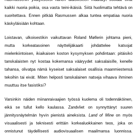
kaikki nuoria poikia, osa vasta teini-ikäisiä. Siitä huolimatta tehtävä on
suoritettava. Ennen pitkää Rasmussen alkaa tuntea empatiaa nuoria
käskyläisiään kohtaan.
Loistavan, ulkoisestikin vaikuttavan Roland Møllerin johtama pieni,
mutta korkeatasoinen näyttelijäkaarti johdattelee katsojat
mielenkiintoisen, ikiaikaisen koston kysymyksen pohdintaan: pitäisikö
tanskalaisten nyt kostaa kokemansa vääryydet saksalaisille, kenelle
tahansa, olivatpa nämä kyseiset saksalaiset osallisia maanmiestensä
tekoihin tai eivät. Miten helposti tanskalainen natseja vihaava ihminen
muuttuu itse fasistiksi?
Varsinkin näiden miinanraivaajien työssä kuolema oli todennäköinen,
eikä se tullut kello kaulassa. Zandvliet on synnyttänyt suuren
jännitysnäytelmän hyvin pienistä aineksista.
Land of Mine
on myös
visuaalisesti ja teknisesti erittäin korkealuokkainen teos, joka on
onnistunut täydellisesti audiovisuaalisen maailmansa luonnissa.