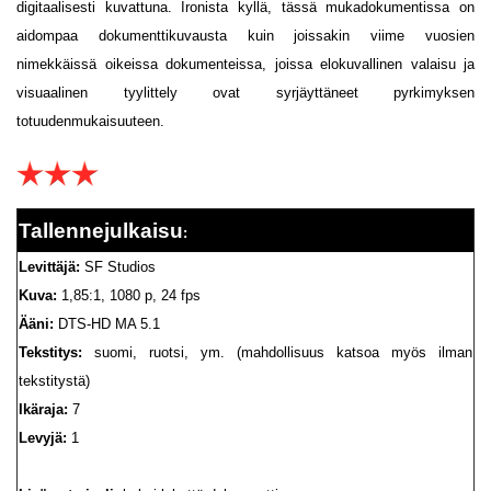
digitaalisesti kuvattuna. Ironista kyllä, tässä mukadokumentissa on
aidompaa dokumenttikuvausta kuin joissakin viime vuosien
nimekkäissä oikeissa dokumenteissa, joissa elokuvallinen valaisu ja
visuaalinen tyylittely ovat syrjäyttäneet pyrkimyksen
totuudenmukaisuuteen.
Tallennejulkaisu
:
Levittäjä:
SF Studios
Kuva:
1,85:1, 1080 p, 24 fps
Ääni:
DTS-HD MA 5.1
Tekstitys:
suomi, ruotsi, ym. (mahdollisuus katsoa myös ilman
tekstitystä)
Ikäraja:
7
Levyjä:
1