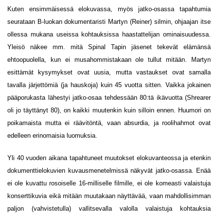
Kuten ensimmäisessä elokuvassa, myös jatko-osassa tapahtumia
seurataan B-luokan dokumentaristi Martyn (Reiner) silmin, ohjaajan itse
ollessa mukana useissa kohtauksissa haastattelijan ominaisuudessa.
Yleisö näkee mm. mitä Spinal Tapin jäsenet tekevät elämänsä
ehtoopuolella, kun ei musahommistakaan ole tullut mitään. Martyn
esittämät kysymykset ovat uusia, mutta vastaukset ovat samalla
tavalla järjettömiä (ja hauskoja) kuin 45 vuotta sitten. Vaikka jokainen
pääporukasta lähestyi jatko-osaa tehdessään 80:tä ikävuotta (Shrearer
oli jo täyttänyt 80), on kaikki muutenkin kuin silloin ennen. Huumori on
poikamaista mutta ei räävitöntä, vaan absurdia, ja roolihahmot ovat
edelleen erinomaisia luomuksia.
Yli 40 vuoden aikana tapahtuneet muutokset elokuvanteossa ja etenkin
dokumenttielokuvien kuvausmenetelmissä näkyvät jatko-osassa. Enää
ei ole kuvattu rosoiselle 16-milliselle filmille, ei ole komeasti valaistuja
konserttikuvia eikä mitään muutakaan näyttävää, vaan mahdollisimman
paljon (vahvistetulla) vallitsevalla valolla valaistuja kohtauksia