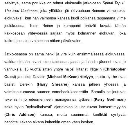
selvittyä, sama porukka on tehnyt elokuvalle jatko-osan
Spinal Tap II:
The End Continues
, joka yllättäen jäi 78-vuotiaan Reinerin viimeiseksi
elokuvaksi, kun hän vaimonsa kanssa kuoli poikansa tappamana viime
joulukuussa. Tosin Reiner ja kumppanit ehtivät kuvata tämän
kakkososan yhteydessä sarjaan myös kolmannen elokuvan, joka
kaiketi jossakin vaiheessa näkee päivänvalon.
Jatko-osassa on sama henki ja vire kuin ensimmäisessä elokuvassa,
vaikka eletään aivan toisenlaisessa ajassa ja bändin jäsenet ovat jo
vanhuksia. 15 vuotta sitten yhtye hajosi kitaristi Nigelin (
Christopher
Guest
) ja solisti Davidin (
Michael McKean
) riitelyyn, mutta nyt he ovat
basisti Derekin (
Harry Shrearer
) kanssa jälleen yhdessä ja
valmistautumassa suureen comeback-konserttiin. Samalla he joutuvat
tekemisiin jo edesmenneen managerinsa tyttären (
Kerry Godliman
)
sekä hyvin "nykyaikaisesti" ajattelevan ja uhriutuvan konserttimyyjän
(
Chris Addison
) kanssa, mutta suurimmat konfliktit syntyvät
harjoittelujakson aikana kuitenkin oman väen kesken.