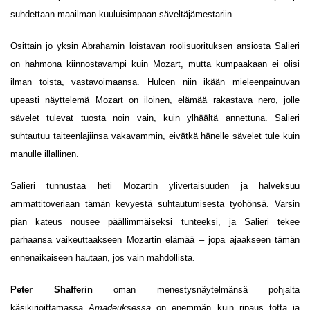
suhdettaan maailman kuuluisimpaan säveltäjämestariin.
Osittain jo yksin Abrahamin loistavan roolisuorituksen ansiosta Salieri
on hahmona kiinnostavampi kuin Mozart, mutta kumpaakaan ei olisi
ilman toista, vastavoimaansa. Hulcen niin ikään mieleenpainuvan
upeasti näyttelemä Mozart on iloinen, elämää rakastava nero, jolle
sävelet tulevat tuosta noin vain, kuin ylhäältä annettuna. Salieri
suhtautuu taiteenlajiinsa vakavammin, eivätkä hänelle sävelet tule kuin
manulle illallinen.
Salieri tunnustaa heti Mozartin ylivertaisuuden ja halveksuu
ammattitoveriaan tämän kevyestä suhtautumisesta työhönsä. Varsin
pian kateus nousee päällimmäiseksi tunteeksi, ja Salieri tekee
parhaansa vaikeuttaakseen Mozartin elämää – jopa ajaakseen tämän
ennenaikaiseen hautaan, jos vain mahdollista.
Peter Shafferin
oman menestysnäytelmänsä pohjalta
käsikirjoittamassa
Amadeuksessa
on enemmän kuin ripaus totta ja