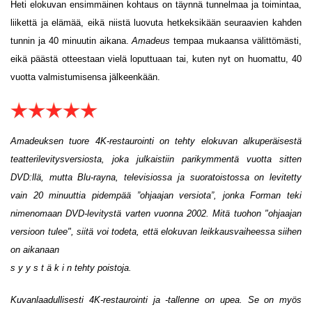
Heti elokuvan ensimmäinen kohtaus on täynnä tunnelmaa ja toimintaa,
liikettä ja elämää, eikä niistä luovuta hetkeksikään seuraavien kahden
tunnin ja 40 minuutin aikana.
Amadeus
tempaa mukaansa välittömästi,
eikä päästä otteestaan vielä loputtuaan tai, kuten nyt on huomattu, 40
vuotta valmistumisensa jälkeenkään.
Amadeuksen tuore 4K-restaurointi on tehty elokuvan alkuperäisestä
teatterilevitysversiosta, joka julkaistiin parikymmentä vuotta sitten
DVD:llä, mutta Blu-rayna, televisiossa ja suoratoistossa on levitetty
vain 20 minuuttia pidempää ”ohjaajan versiota”, jonka Forman teki
nimenomaan DVD-levitystä varten vuonna 2002. Mitä tuohon "ohjaajan
versioon tulee", siitä voi todeta, että elokuvan leikkausvaiheessa siihen
on aikanaan
s y y s t ä k i n tehty poistoja.
Kuvanlaadullisesti 4K-restaurointi ja -tallenne on upea. Se on myös