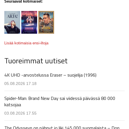
Seuraavat kotimaiset:
Lisää kotimaisia ensi-iltoja
Tuoreimmat uutiset
4K UHD -arvostelussa Eraser – suojelija (1996)
05.08.2026 17.18
Spider-Man: Brand New Day sai viidessä päivässä 80 000
katsojaa
03.08.2026 17.55
The Odysseyn on nähnyt jo liki 145 000 suomalaista – Don