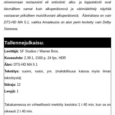
nimenomaan restaurointi eli entisöinti: alku- ja lopputekstit ovat
täsmälleen samat kuin alkuperäisessä ja värimäärittely näyttää
vastaavan prikulleen muistikuviani alkuperäisestä. Ääniraitana on vain
DTS-HD MA 5.1, vaikka Amadeusta on alun perin levitetty vain Dolby
Stereona.
Tallennejulkaisu
:
Levittäjä:
SF Studios / Warner Bros.
Kuvasuhde:
2,39:1, 2160 p, 24 fps, HDR
Ääni:
DTS-HD MA 5.1
Tekstitys:
suomi, ruotsi, ym. (mahdollisuus katsoa myös ilman
tekstitystä)
Ikäraja:
12
Levyjä:
1
Takakannessa on virheellisesti merkitty kestoksi 1 t 40 min, kun se on
oikeasti 2 t 40 min.