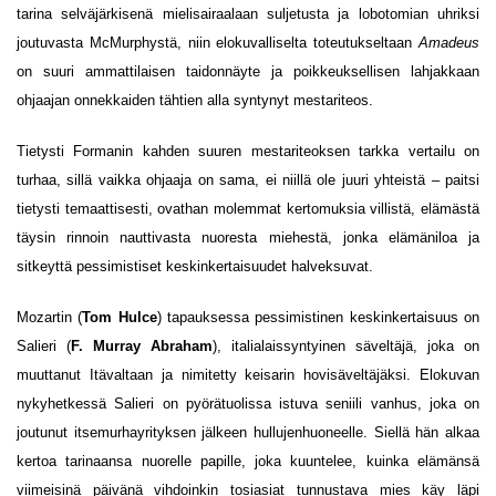
tarina selväjärkisenä mielisairaalaan suljetusta ja lobotomian uhriksi
joutuvasta McMurphystä, niin elokuvalliselta toteutukseltaan
Amadeus
on suuri ammattilaisen taidonnäyte ja poikkeuksellisen lahjakkaan
ohjaajan onnekkaiden tähtien alla syntynyt mestariteos.
Tietysti Formanin kahden suuren mestariteoksen tarkka vertailu on
turhaa, sillä vaikka ohjaaja on sama, ei niillä ole juuri yhteistä – paitsi
tietysti temaattisesti, ovathan molemmat kertomuksia villistä, elämästä
täysin rinnoin nauttivasta nuoresta miehestä, jonka elämäniloa ja
sitkeyttä pessimistiset keskinkertaisuudet halveksuvat.
Mozartin (
Tom Hulce
) tapauksessa pessimistinen keskinkertaisuus on
Salieri (
F. Murray Abraham
), italialaissyntyinen säveltäjä, joka on
muuttanut Itävaltaan ja nimitetty keisarin hovisäveltäjäksi. Elokuvan
nykyhetkessä Salieri on pyörätuolissa istuva seniili vanhus, joka on
joutunut itsemurhayrityksen jälkeen hullujenhuoneelle. Siellä hän alkaa
kertoa tarinaansa nuorelle papille, joka kuuntelee, kuinka elämänsä
viimeisinä päivänä vihdoinkin tosiasiat tunnustava mies käy läpi