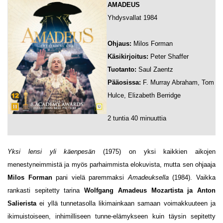
AMADEUS
Yhdysvallat 1984
Ohjaus:
Milos Forman
Käsikirjoitus:
Peter Shaffer
Tuotanto:
Saul Zaentz
Pääosissa:
F. Murray Abraham, Tom
Hulce, Elizabeth Berridge
2 tuntia 40 minuuttia
Yksi lensi yli käenpesän
(1975) on yksi kaikkien aikojen
menestyneimmistä ja myös parhaimmista elokuvista, mutta sen ohjaaja
Milos Forman
pani vielä paremmaksi
Amadeuksella
(1984). Vaikka
rankasti sepitetty tarina
Wolfgang Amadeus Mozartista ja
Anton
Salierista
ei yllä tunnetasolla likimainkaan samaan voimakkuuteen ja
ikimuistoiseen, inhimilliseen tunne-elämykseen kuin täysin sepitetty