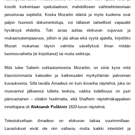
kosolti korkeintaan spekulaatioon, mahdolliseen vaihtoehtoteoriaan
perustuvaa sepitettä. Koska Mozartin elämä ja myös kuolema ovat
paljon huonosti dokumentoituja, voi tällaiset taiteelliset vapaudet
hyväksyä ehdoitta. Toki asiaa auttaa elokuvan sujuvuus ja
mukaansatempaavuus, jolloin ei jää aikaa eikä syytä ajatella, kirjoittiko
Mozart mukamas täysin valmiita sävellyksiä ilman mitään
luonnosvaihetta (ei kirjoittanut) tai muita seikkoja.
Mitä tulee Salierin suhtautumisesta Mozartiin, on siinä kyse mitä
klassisimmasta kateuden ja katkeruuden myrkyttämän palvonnan
kuvauksesta. Sillä tavalla
Amadeus
on kuin ikivanha näytelmä, joka on
muovannut jälkeensä tulleita teoksia, vaikka todellisuus on juuri
päinvastainen – siitäkin huolimatta, että Shafferin näytelmäkappaleen
innoittajana oli
Aleksandr Puškinin
1820-luvun näytelmä.
Toteutukseltaan
Amadeus
on elokuvan taikaa suurimmillaan.
Lavastukset eivät ole niin valtavia, mutta kaikki interiöörit ja