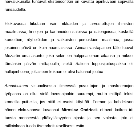
harvalukuisilta tuntuvat eksteriööritkin on kuvattu ajankuvaan sopivalla
runsaudella.
Elokuvassa liikutaan vain rikkaiden ja arvostettujen ihmisten
maailmassa, linnojen ja kartanoiden saleissa ja salongeissa, keskellä
korsettien, röyhelöiden ja valkoisten peruukkien maailmaa, jossa
jokainen päivä on kuin naamiaisissa. Ainoan vastapainon tälle tuovat
Mozartin oma asunto, joka sekin on hulppea oman aikansa ja miksei
tämänkin päivän mittapuulla, sekä Salierin loppusijoituspaikka eli
hullujenhuone, jollaiseen kukaan ei olisi halunnut joutua.
Amadeuksen
visuaalisessa ilmeessä puvustajan ja maskeeraajan
työpanos on ollut vielä lavastajaakin suurempi, mutta mitäpä tekisi
komeilla puitteilla, jos niitä ei osaisi käyttää. Forman ja kahdeksan
hänen elokuvaansa kuvannut
Miroslav Ondrícek
ottavat kaiken irti
tuosta menneestä yltäkylläisyyden ajasta ja sen valosta, jota ei
milloinkaan tuoda itsetarkoituksellisesti esiin.