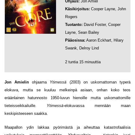
Ohjaus:
Jon Amiel
Käsikirjoitus:
Cooper Layne, John
Rogers
Tuotanto:
David Foster, Cooper
Layne, Sean Bailey
Pääosissa:
Aaron Eckhart, Hilary
Swank, Delroy Lind
2 tuntia 15 minuuttia
Jon Amielin
ohjaama
Ytimessä
(2003) on uskomattoman typerä
elokuva, mutta se kuuluu melkeinpä asiaan, onhan koko teos
eräänlainen hatunnosto 1950-luvun hienoille mutta uskomattomille
tieteisseikkailuille.
Ytimessä
-elokuvassa mennään maan
keskipisteeseen saakka.
Maapallon ydin lakkaa pyörimästä ja aiheuttaa katastrofaalisia