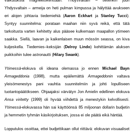
vaikutuksia magneettikenttään. Yhdysvaltain – tietenkin juuri
Yhdysvaltain – armeija on heti pulman kimpussa ja hälyttää avukseen
eri alojen johtavia tiedemiehiä (
Aaron Eckhart
ja
Stanley Tucci
).
Syntyy suunnitelma: porataan maahan niin syvä reikä, että tätä
tarkoitusta varten kehitetty alus pääsee kulkemaan maapallon ytimeen
saakka. Siellä, laavan ja kaikenlaisen muun mössön seassa, on kiva
kuljeskella. Tiedemies–keksijän (
Delroy Lindo
) kehittämän aluksen
puikkoihin tulee astronautti (
Hilary Swank
).
Ytimessä
-elokuva oli ideana olemassa jo ennen
Michael Bayn
Armageddonia
(1998), mutta epäilemättä
Armageddonin
valtava
yleisömenestys pani vauhtia suunnitelmiin ja johti lopulliseen
tuotantopäätökseen. Ohjaajaksi värvätyn Jon Amielin edellinen elokuva
Ansa viritetty
(1999) oli hyvää viihdettä ja menestykin kelvollisesti.
Ytimessä
-elokuvassa hän sai käyttöönsä 85 miljoonan dollarin budjetin
ja hemmetin tyhmän käsikirjoituksen, jossa ei ole päätä eikä häntää.
Lopputulos osoittaa, ettei budjettikaan ollut riittävä: elokuvan visuaaliset