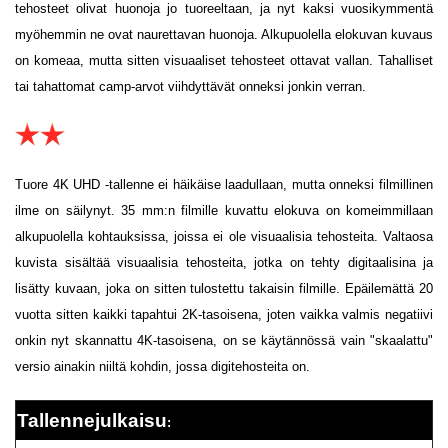
tehosteet olivat huonoja jo tuoreeltaan, ja nyt kaksi vuosikymmentä
myöhemmin ne ovat naurettavan huonoja. Alkupuolella elokuvan kuvaus
on komeaa, mutta sitten visuaaliset tehosteet ottavat vallan. Tahalliset
tai tahattomat camp-arvot viihdyttävät onneksi jonkin verran.
Tuore 4K UHD -tallenne ei häikäise laadullaan, mutta onneksi filmillinen
ilme on säilynyt. 35 mm:n filmille kuvattu elokuva on komeimmillaan
alkupuolella kohtauksissa, joissa ei ole visuaalisia tehosteita. Valtaosa
kuvista sisältää visuaalisia tehosteita, jotka on tehty digitaalisina ja
lisätty kuvaan, joka on sitten tulostettu takaisin filmille. Epäilemättä 20
vuotta sitten kaikki tapahtui 2K-tasoisena, joten vaikka valmis negatiivi
onkin nyt skannattu 4K-tasoisena, on se käytännössä vain "skaalattu"
versio ainakin niiltä kohdin, jossa digitehosteita on.
Tallennejulkaisu
: