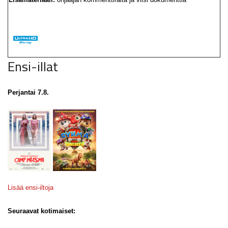
Ensi-illat
Perjantai 7.8.
Lisää ensi-iltoja
Seuraavat kotimaiset: