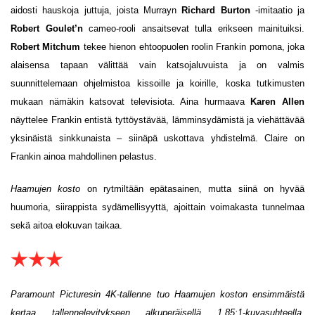
aidosti hauskoja juttuja, joista Murrayn
Richard Burton
-imitaatio ja
Robert Goulet’n
cameo-rooli ansaitsevat tulla erikseen mainituiksi.
Robert Mitchum
tekee hienon ehtoopuolen roolin Frankin pomona, joka
alaisensa tapaan välittää vain katsojaluvuista ja on valmis
suunnittelemaan ohjelmistoa kissoille ja koirille, koska tutkimusten
mukaan nämäkin katsovat televisiota. Aina hurmaava
Karen Allen
näyttelee Frankin entistä tyttöystävää, lämminsydämistä ja viehättävää
yksinäistä sinkkunaista – siinäpä uskottava yhdistelmä. Claire on
Frankin ainoa mahdollinen pelastus.
Haamujen kosto
on rytmiltään epätasainen, mutta siinä on hyvää
huumoria, siirappista sydämellisyyttä, ajoittain voimakasta tunnelmaa
sekä aitoa elokuvan taikaa.
Paramount Picturesin 4K-tallenne tuo Haamujen koston ensimmäistä
kertaa tallennelevitykseen alkuperäisellä 1,85:1-kuvasuhteella.