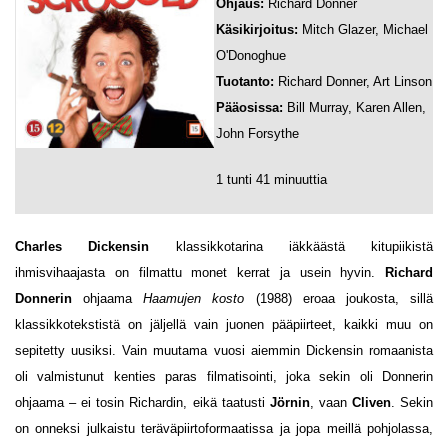
Ohjaus:
Richard Donner
Käsikirjoitus:
Mitch Glazer, Michael
O'Donoghue
Tuotanto:
Richard Donner, Art Linson
Pääosissa:
Bill Murray, Karen Allen,
John Forsythe
1 tunti 41 minuuttia
Charles Dickensin
klassikkotarina iäkkäästä kitupiikistä
ihmisvihaajasta on filmattu monet kerrat ja usein hyvin.
Richard
Donnerin
ohjaama
Haamujen kosto
(1988) eroaa joukosta, sillä
klassikkotekstistä on jäljellä vain juonen pääpiirteet, kaikki muu on
sepitetty uusiksi. Vain muutama vuosi aiemmin Dickensin romaanista
oli valmistunut kenties paras filmatisointi, joka sekin oli Donnerin
ohjaama – ei tosin Richardin, eikä taatusti
Jörnin
, vaan
Cliven
. Sekin
on onneksi julkaistu teräväpiirtoformaatissa ja jopa meillä pohjolassa,