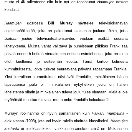
mutta ei 4K-tallenteena niin kuin nyt on tapahtunut
Haamujen koston
kohdalla.
Haamujen kostossa
Bill Murray
näyttelee televisiokanavan
ohjelmapäällikköä, joka on pakottanut alaisensa jouluna töihin, jotta
Saiturin joulun
televisioteatterisovitus voidaan esittää suorana
lähetyksenä. Muista vähät välittävä ja puheissaan piikikäs Frank saa
päivää ennen h-hetkeä vieraakseen entisen esimiehensä, joka on tosin
ollut kuolleena jo seitsemän vuotta. Tämä kertoo kolmesta
kummituksesta, jotka tulevat seuraavana päivänä tapaamaan Frankia.
Yksi kerrallaan kummitukset näyttävät Frankille, minkälainen hänen
lapsuutensa joulu oli, minkälainen nykyhetken joulu on hänen
läheistensä silmin ja minkälainen tuleva joulu tulee olemaan. Vielä ei ole
myöhäistä muuttaa tulevaa, mutta onko Frankilla haluakaan?
Murrayn roolihahmo on hyvin samanlainen kuin
Päiväni murmelina
-
elokuvassa (1993), jota voi hyvin mielin nimittää klassikoksi.
Haamujen
kostosta
ei ole klassikoksi, vaikka sen ainekset siinä on. Mukana on