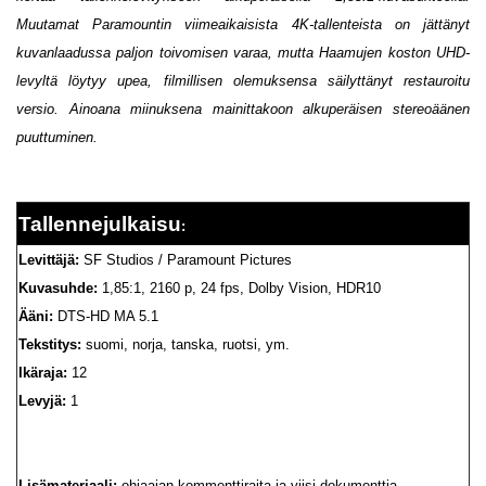
Muutamat Paramountin viimeaikaisista 4K-tallenteista on jättänyt
kuvanlaadussa paljon toivomisen varaa, mutta Haamujen koston UHD-
levyltä löytyy upea, filmillisen olemuksensa säilyttänyt restauroitu
versio. Ainoana miinuksena mainittakoon alkuperäisen stereoäänen
puuttuminen.
Tallennejulkaisu
:
Levittäjä:
SF Studios / Paramount Pictures
Kuvasuhde:
1,85:1, 2160 p, 24 fps, Dolby Vision, HDR10
Ääni:
DTS-HD MA 5.1
Tekstitys:
suomi, norja, tanska, ruotsi, ym.
Ikäraja:
12
Levyjä:
1
Lisämateriaali:
ohjaajan kommenttiraita ja viisi dokumenttia